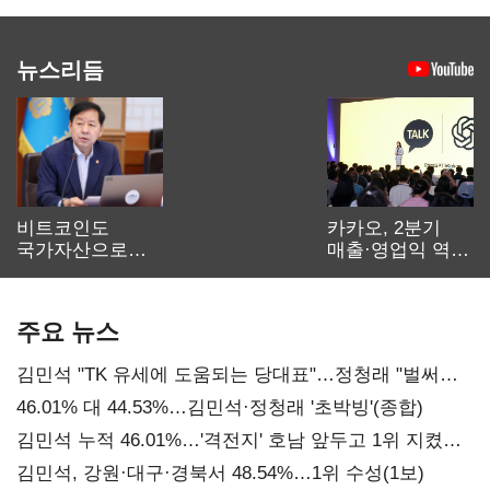
뉴스리듬
비트코인도
카카오, 2분기
국가자산으로…'
매출·영업익 역대
보관·평가·처분'
최대…에이전트
기준은 숙제
AI 수익화 관건
주요 뉴스
김민석 "TK 유세에 도움되는 당대표"…정청래 "벌써
대표된 양 당직 배분"
46.01% 대 44.53%…김민석·정청래 '초박빙'(종합)
김민석 누적 46.01%…'격전지' 호남 앞두고 1위 지켰다
(2보)
김민석, 강원·대구·경북서 48.54%…1위 수성(1보)