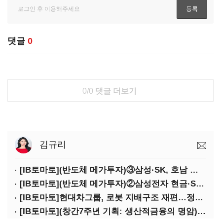
댓글
0
0/0
댓글 더보기
김규리
[IB토마토](반도체 메가투자)③삼성·SK, 호남 동시 출격…인력·협력사 쟁탈전
[IB토마토](반도체 메가투자)②삼성전자 현금·SDI 차입…엇갈린 2655조 투자체력
[IB토마토]현대차그룹, 로봇 지배구조 재편…정의선 1245억 추가 투입 유력
[IB토마토](창간7주년 기획: 생산적금융의 명암)③선택받은 산업, 커진 자금격차