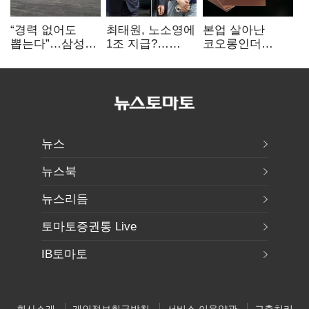
“경력 없어도
최태원, 노소영에
본업 살아난
뽑는다”…삼성
1조 지급?…
코오롱인더
·TSMC, 미
재상고 여부 주목
·HS효성…AI·
반도체 인재
배터리 소재로
쟁탈전
보폭 확대
뉴스
뉴스북
뉴스리듬
토마토증권통 Live
IB토마토