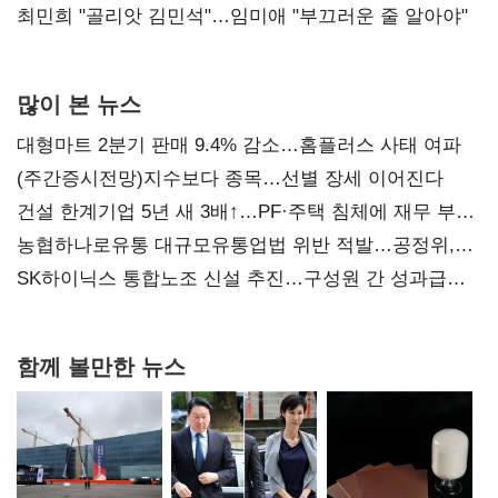
최민희 "골리앗 김민석"…임미애 "부끄러운 줄 알아야"
많이 본 뉴스
대형마트 2분기 판매 9.4% 감소…홈플러스 사태 여파
(주간증시전망)지수보다 종목…선별 장세 이어진다
건설 한계기업 5년 새 3배↑…PF·주택 침체에 재무 부담
확대
농협하나로유통 대규모유통업법 위반 적발…공정위,
과징금 4억6200만원 부과
SK하이닉스 통합노조 신설 추진…구성원 간 성과급
불만 확산
함께 볼만한 뉴스