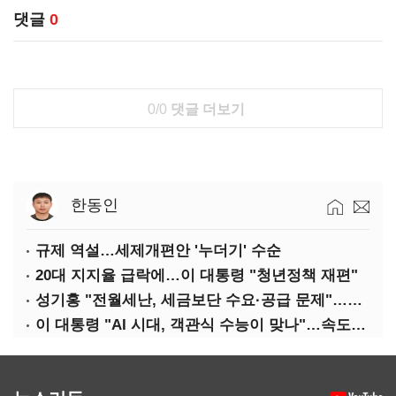
댓글
0
0/0
댓글 더보기
한동인
규제 역설…세제개편안 '누더기' 수순
20대 지지율 급락에…이 대통령 "청년정책 재편"
성기홍 "전월세난, 세금보단 수요·공급 문제"…닥공 시사
이 대통령 "AI 시대, 객관식 수능이 맞나"…속도전 '경계'