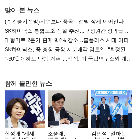
많이 본 뉴스
(주간증시전망)지수보다 종목…선별 장세 이어진다
SK하이닉스 통합노조 신설 추진…구성원간 성과급
불만 확산
대형마트 2분기 판매 9.4% 감소…홈플러스 사태 여파
SK하이닉스, 중 충칭 공장 지분매각 검토?…“확정된 바
없어”
“-30℃ 이하도 난방 거뜬”…삼성, 미 국립연구소와 개발
협력
함께 볼만한 뉴스
한정애 "세제
조승래,
김민석 "일하는