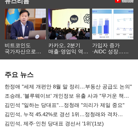
뉴스리듬
비트코인도
카카오, 2분기
가입자 증가
국가자산으로…'
매출·영업익 역대
·AIDC 성장…
보관·평가·처분'
최대…에이전트
SKT 2분기 성장
기준은 숙제
AI 수익화 관건
본궤도
주요 뉴스
한정애 "세제 개편안 8월 말 정리…부동산 공급도 논의"
조승래, '블루웨이브' 개인정보 유출 사과 "무거운 책임
통감"
김민석 "일하는 당대표"…정청래 "의리가 제일 중요"
김민석, 누적 45.42%로 경선 1위…정청래와 격차
0.86%p(2보)
김민석, 제주·인천 당대표 경선서 '1위'(1보)