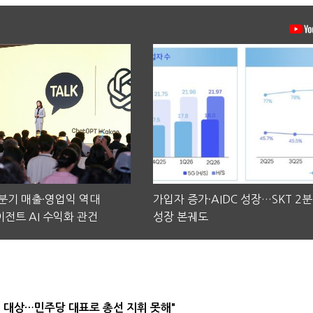
2분기 매출·영업익 역대
가입자 증가·AIDC 성장…SKT 2
전트 AI 수익화 관건
성장 본궤도
택' 대상…민주당 대표로 총선 지휘 못해"