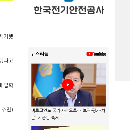
 재가했
뉴스리듬
료됐다고
대 법학
 추천)
비트코인도 국가자산으로…'보관·평가·처
분' 기준은 숙제