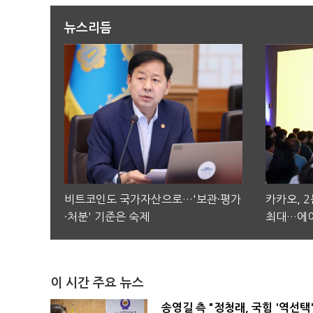
뉴스리듬
비트코인도 국가자산으로…'보관·평가
카카오, 
·처분' 기준은 숙제
최대…에이
이 시간 주요 뉴스
송영길 측 "정청래, 국힘 '역선