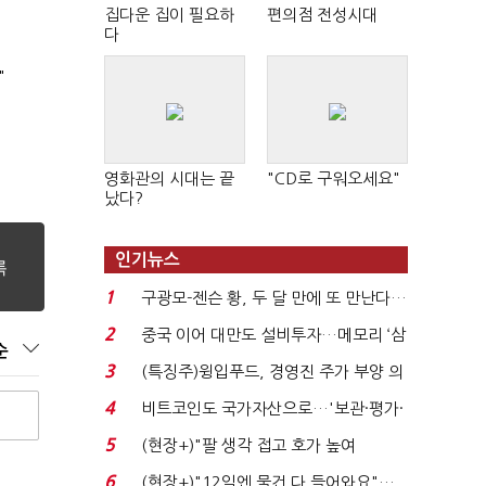
집다운 집이 필요하
편의점 전성시대
다
"
영화관의 시대는 끝
"CD로 구워오세요"
났다?
인기뉴스
1
구광모-젠슨 황, 두 달 만에 또 만난다…
로봇·AI 등 논...
2
중국 이어 대만도 설비투자…메모리 ‘삼
순
국전쟁’
3
(특징주)윙입푸드, 경영진 주가 부양 의
지에 상한가...
4
비트코인도 국가자산으로…'보관·평가·
처분' 기준은 ...
5
(현장+)"팔 생각 접고 호가 높여
요"…'덜 똘똘한 한 채' 20...
6
(현장+)"12일엔 물건 다 들어와요"…