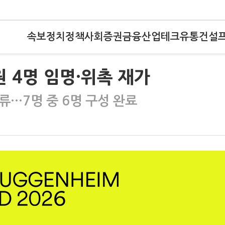
속보
정치
정책
사회
증권
금융
산업
테크
유통
건설
원 4명 임명·위촉 재가
류…7명 중 6명 구성 완료