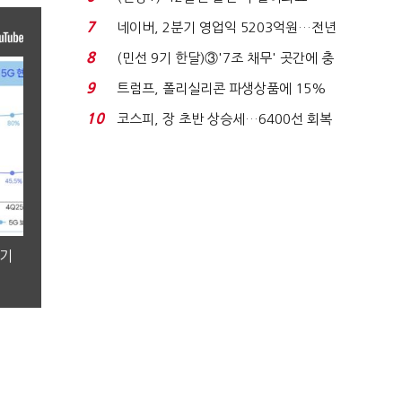
빈 매대 채우며 문 연 ...
7
네이버, 2분기 영업익 5203억원…전년
비 0.2% 감소...
8
(민선 9기 한달)③'7조 채무' 곳간에 충
격…추미애, 20년...
9
트럼프, 폴리실리콘 파생상품에 15%
관세…"미 산업 재건"...
10
코스피, 장 초반 상승세…6400선 회복
시도
분기