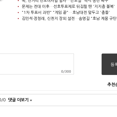
북, 단거리 탄도미사일 발사…안보실 "즉각 중단 촉구"
문제는 전대 이후…선호투표제로 뒤집힐 땐 '지지층 불복'
"1차 투표서 과반" "게임 끝"…호남대전 앞두고 '충돌'
김민석·정청래, 신천지 장외 설전…송영길 "호남 계몽 규탄
0
/
300
추천
0/0
댓글 더보기