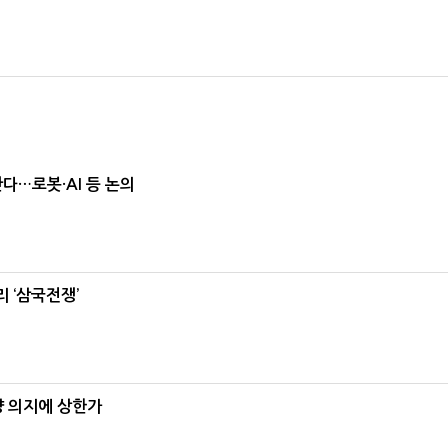
난다…로봇·AI 등 논의
 ‘삼국전쟁’
양 의지에 상한가