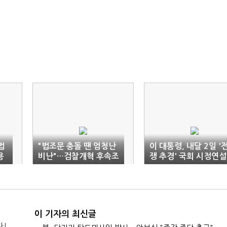
법
"법조문 충돌 땐 엄청난
이 대통령, 내달 2일 '
용
비난"…검찰개혁 후속조
쟁 추경' 국회 시정연설
치 당부
이 기자의 최신글
다!