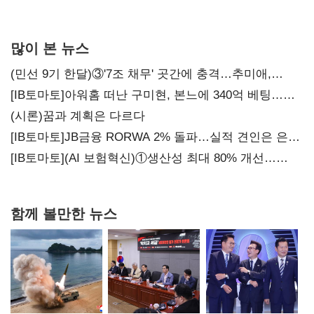
많이 본 뉴스
(민선 9기 한달)③'7조 채무' 곳간에 충격…추미애,
20년만에 '비상재정' 선언 승부수
[IB토마토]아워홈 떠난 구미현, 본느에 340억 베팅…
가족 지배체제 구축
(시론)꿈과 계획은 다르다
[IB토마토]JB금융 RORWA 2% 돌파…실적 견인은 은행
아닌 캐피탈
[IB토마토](AI 보험혁신)①생산성 최대 80% 개선…
현실은 '실행 격차'
함께 볼만한 뉴스