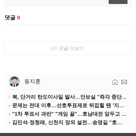
댓글
0
0/0
댓글 더보기
동지훈
북, 단거리 탄도미사일 발사…안보실 "즉각 중단 촉구"
문제는 전대 이후…선호투표제로 뒤집힐 땐 '지지층 불복'
"1차 투표서 과반" "게임 끝"…호남대전 앞두고 '충돌'
김민석·정청래, 신천지 장외 설전…송영길 "호남 계몽 규탄"