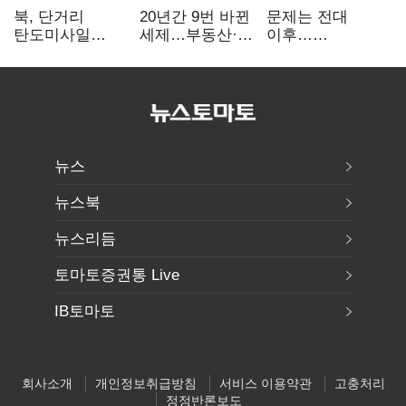
북, 단거리
20년간 9번 바뀐
문제는 전대
탄도미사일
세제…부동산·
이후…
발사…안보실
상속세만
선호투표제로
"즉각 중단 촉구"
건드렸다
뒤집힐 땐
'지지층 불복'
뉴스
뉴스북
뉴스리듬
토마토증권통 Live
IB토마토
회사소개
개인정보취급방침
서비스 이용약관
고충처리
정정반론보도