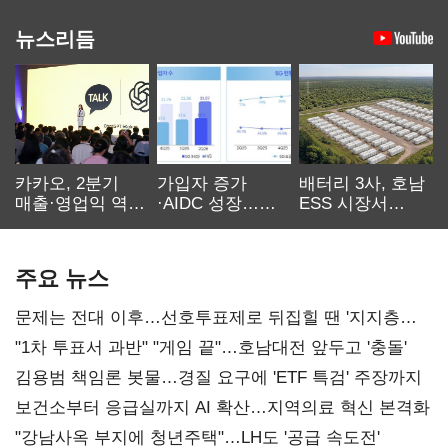
뉴스리듬
카카오, 2분기
가입자 증가
배터리 3사, 호남
매출·영업익 역대
·AIDC 성장…
ESS 시장서
최대…에이전트
SKT 2분기 성장
‘격돌’
AI 수익화 관건
본궤도
주요 뉴스
문제는 전대 이후…선호투표제로 뒤집힐 땐 '지지층
불복'
"1차 투표서 과반" "게임 끝"…호남대전 앞두고 '충돌'
김용범 책임론 봇물…경질 요구에 'ETF 특검' 주장까지
보건소부터 응급실까지 AI 확산…지역의료 혁신 본격화
"강남사옥 부지에 청년주택"…LH도 '공급 속도전'