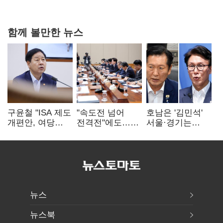
확대로 분위기 반전
함께 볼만한 뉴스
구윤철 "ISA 제도
"속도전 넘어
호남은 '김민석'
개편안, 여당
전격전"에도…
서울·경기는
제안에 공감…
군공항 이전부터
'정청래'…최종
제도 보완 적극
주 52시간까지
승자는 '안갯속'
검토"
'뇌관'
뉴스
뉴스북