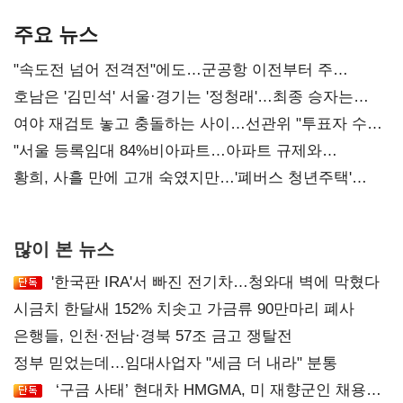
기준은 숙제
AI 수익화 관건
주요 뉴스
"속도전 넘어 전격전"에도…군공항 이전부터 주
52시간까지 '뇌관'
호남은 '김민석' 서울·경기는 '정청래'…최종 승자는
'안갯속'
여야 재검토 놓고 충돌하는 사이…선관위 "투표자 수
오차 당연"
"서울 등록임대 84%비아파트…아파트 규제와
달리해야"
황희, 사흘 만에 고개 숙였지만…'폐버스 청년주택'
후폭풍
많이 본 뉴스
'한국판 IRA'서 빠진 전기차…청와대 벽에 막혔다
시금치 한달새 152% 치솟고 가금류 90만마리 폐사
은행들, 인천·전남·경북 57조 금고 쟁탈전
정부 믿었는데…임대사업자 "세금 더 내라" 분통
‘구금 사태’ 현대차 HMGMA, 미 재향군인 채용