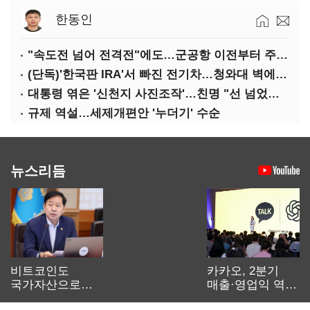
한동인
"속도전 넘어 전격전"에도…군공항 이전부터 주 52시간까지 '뇌관'
(단독)'한국판 IRA'서 빠진 전기차…청와대 벽에 막혔다
대통령 엮은 '신천지 사진조작'…친명 "선 넘었다" 격앙
규제 역설…세제개편안 '누더기' 수순
뉴스리듬
비트코인도
카카오, 2분기
국가자산으로…'
매출·영업익 역대
보관·평가·처분'
최대…에이전트