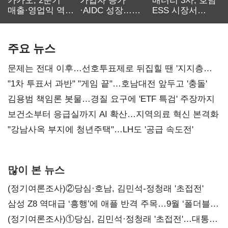
카카오, 2분기
가입자 증가
배터리 3사, 호남
매출·영업익 역대
·AIDC 성장…
ESS 시장서
최대…에이전트
SKT 2분기 성장
‘격돌’
AI 수익화 관건
본궤도
주요 뉴스
문제는 전대 이후…선호투표제로 뒤집힐 땐 '지지층
불복'
"1차 투표서 과반" "게임 끝"…호남대전 앞두고 '충돌'
김용범 책임론 봇물…경질 요구에 'ETF 특검' 주장까지
보건소부터 응급실까지 AI 확산…지역의료 혁신 본격화
"강남사옥 부지에 청년주택"…LH도 '공급 속도전'
많이 본 뉴스
(정기여론조사)②당심·호남, 김민석-정청래 '초접전'
삼성 Z8 역대급 ‘흥행’에 애플 반격 주목…9월 ‘폴더블
대전’
(정기여론조사)①당심, 김민석·정청래 '초접전'…대통령