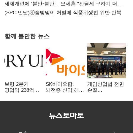
지지도 '50% 아래로'(종합)
세제개편에 ‘불안·불만’…오세훈 "전월세 구하기 더
힘들어질 것"
(SPC 민낯)④솜방망이 처벌에 식품위생법 위반 반복
함께 볼만한 뉴스
보령 2분기
SK바이오팜,
게임산업법 전면
영업익 238억…
뇌전증 신약 해외
손질
전년 대비 6.2%↓
흥행 발판…
공감대…"낡은
차세대 신약 개발
규제 걷고
속도
안전장치 촘촘히
해야"