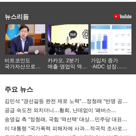
뉴스리듬
비트코인도
카카오, 2분기
가입자 증가
국가자산으로…'
매출·영업익 역대
·AIDC 성장…
보관·평가·처분'
최대…에이전트
SKT 2분기 성장
기준은 숙제
AI 수익화 관건
본궤도
주요 뉴스
김민석 "경선갈등 완전 제로 노력"…정청래 "반명 공세
사과부터"
공급 속도전 외치더니…황희, 난데없이 '폐버스
리모델링' 제안
송영길 측 "정청래, 국힘 '역선택' 대상…민주당 대표로
총선 지휘 못해"
이 대통령 "국가폭력 피해자에 사과…적극적 조사로