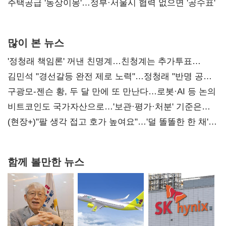
진실 밝혀야"
주택공급 '동상이몽'…정부·서울시 협력 없으면 '공수표'
많이 본 뉴스
'정청래 책임론' 꺼낸 친명계…친청계는 추가투표
때리기
김민석 "경선갈등 완전 제로 노력"…정청래 "반명 공세
사과부터"
구광모-젠슨 황, 두 달 만에 또 만난다…로봇·AI 등 논의
비트코인도 국가자산으로…'보관·평가·처분' 기준은
숙제
(현장+)"팔 생각 접고 호가 높여요"…'덜 똘똘한 한 채'
20억 키맞추기
함께 볼만한 뉴스