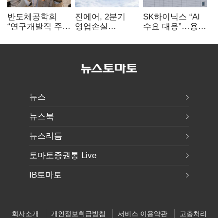
반도체공학회
진에어, 2분기
SK하이닉스 “AI
“연구개발직 주
영업손실
수요 대응”…용인
52시간제
731억…유가
·청주 팹에 54조
개선해야”
상승 여파
투자
뉴스
뉴스북
뉴스리듬
토마토증권통 Live
IB토마토
회사소개
개인정보취급방침
서비스 이용약관
고충처리