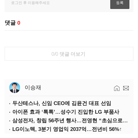
댓글
0
0/0
댓글 더보기
이승재
두산테스나, 신임 CEO에 김윤건 대표 선임
아이폰 효과 ‘톡톡’…성수기 진입한 LG 부품사
삼성전자, 창립 56주년 행사…전영현 “초심으로 경쟁력 회복해야”
LG이노텍, 3분기 영업익 2037억…전년비 56%↑