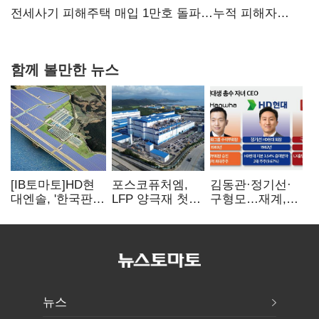
아닌 캐피탈
전세사기 피해주택 매입 1만호 돌파…누적 피해자
4만278명
함께 볼만한 뉴스
[IB토마토]HD현
포스코퓨처엠,
김동관·정기선·
대엔솔, '한국판
LFP 양극재 첫
구형모…재계,
IRA' 수혜 부상…
대규모 공급…
1980년대생
세액공제 선택이
ESS 시장 공략
전성시대
변수
뉴스