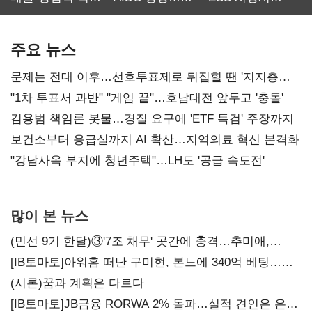
최대…에이전트
SKT 2분기 성장
‘격돌’
AI 수익화 관건
본궤도
주요 뉴스
문제는 전대 이후…선호투표제로 뒤집힐 땐 '지지층
불복'
"1차 투표서 과반" "게임 끝"…호남대전 앞두고 '충돌'
김용범 책임론 봇물…경질 요구에 'ETF 특검' 주장까지
보건소부터 응급실까지 AI 확산…지역의료 혁신 본격화
"강남사옥 부지에 청년주택"…LH도 '공급 속도전'
많이 본 뉴스
(민선 9기 한달)③'7조 채무' 곳간에 충격…추미애,
20년만에 '비상재정' 선언 승부수
[IB토마토]아워홈 떠난 구미현, 본느에 340억 베팅…
가족 지배체제 구축
(시론)꿈과 계획은 다르다
[IB토마토]JB금융 RORWA 2% 돌파…실적 견인은 은행