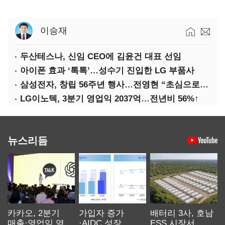
이승재
두산테스나, 신임 CEO에 김윤건 대표 선임
아이폰 효과 ‘톡톡’…성수기 진입한 LG 부품사
삼성전자, 창립 56주년 행사…전영현 “초심으로 경쟁력 회복해야”
LG이노텍, 3분기 영업익 2037억…전년비 56%↑
뉴스리듬
카카오, 2분기
가입자 증가
배터리 3사, 호남
매출·영업익 역대
·AIDC 성장…
ESS 시장서