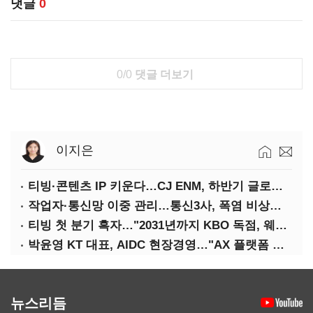
댓글
0
0/0
댓글 더보기
이지은
티빙·콘텐츠 IP 키운다…CJ ENM, 하반기 글로벌 확장 가속
작업자·통신망 이중 관리…통신3사, 폭염 비상대응 돌입
티빙 첫 분기 흑자…"2031년까지 KBO 독점, 웨이브 합병도 속도"
박윤영 KT 대표, AIDC 현장경영…"AX 플랫폼 핵심 인프라로 키운다"
뉴스리듬