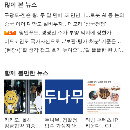
많이 본 뉴스
구광모-젠슨 황, 두 달 만에 또 만난다…로봇·AI 등 논의
중국 이어 대만도 설비투자…메모리 ‘삼국전쟁’
윙입푸드, 경영진 주가 부양 의지에 상한가
비트코인도 국가자산으로…'보관·평가·처분' 기준은
숙제
(현장+)"팔 생각 접고 호가 높여요"…'덜 똘똘한 한 채'
20억 키맞추기
함께 볼만한 뉴스
카카오, 올해
두나무, 경찰청
티빙·콘텐츠 IP
임금협약 최종
압수 가상자산
키운다…CJ