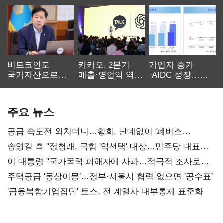
비트코인도
카카오, 2분기
가입자 증가
국가자산으로…'
매출·영업익 역대
·AIDC 성장…
보관·평가·처분'
최대…에이전트
SKT 2분기 성장
기준은 숙제
AI 수익화 관건
본궤도
주요 뉴스
공급 속도전 외치더니…황희, 난데없이 '폐버스
리모델링' 제안
송영길 측 "정청래, 국힘 '역선택' 대상…민주당 대표로
총선 지휘 못해"
이 대통령 "국가폭력 피해자에 사과…적극적 조사로
진실 밝혀야"
주택공급 '동상이몽'…정부·서울시 협력 없으면 '공수표'
'금융복합기업집단' 토스, 전 계열사 내부통제 표준화