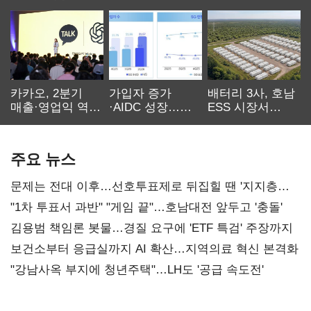
카카오, 2분기
가입자 증가
배터리 3사, 호남
매출·영업익 역대
·AIDC 성장…
ESS 시장서
최대…에이전트
SKT 2분기 성장
‘격돌’
AI 수익화 관건
본궤도
주요 뉴스
문제는 전대 이후…선호투표제로 뒤집힐 땐 '지지층
불복'
"1차 투표서 과반" "게임 끝"…호남대전 앞두고 '충돌'
김용범 책임론 봇물…경질 요구에 'ETF 특검' 주장까지
보건소부터 응급실까지 AI 확산…지역의료 혁신 본격화
"강남사옥 부지에 청년주택"…LH도 '공급 속도전'