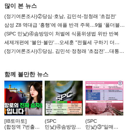
많이 본 뉴스
(정기여론조사)②당심·호남, 김민석-정청래 '초접전'
삼성 Z8 역대급 ‘흥행’에 애플 반격 주목…9월 ‘폴더블
대전’
(SPC 민낯)④솜방망이 처벌에 식품위생법 위반 반복
세제개편에 ‘불안·불만’…오세훈 "전월세 구하기 더
힘들어질 것"
(정기여론조사)①당심, 김민석·정청래 '초접전'…대통령
지지도 '50% 아래로'(종합)
함께 볼만한 뉴스
[IB토마토]
(SPC
(SPC
(합정역 7번출구)
민낯)④솜방망이
민낯)③"일매출