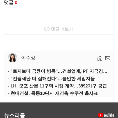
댓글
0
0/0
댓글 더보기
이수정
"토지보다 금융이 병목"…건설업계, PF 자금경색 해소 목소리
"전월세난 더 심해진다"…불안한 세입자들
LH, 군포 산본 11구역 시행 계약…3892가구 공급
현대건설, 목동10단지 재건축 수주전 출사표
뉴스리듬