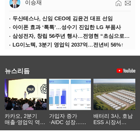
이승재
두산테스나, 신임 CEO에 김윤건 대표 선임
아이폰 효과 ‘톡톡’…성수기 진입한 LG 부품사
삼성전자, 창립 56주년 행사…전영현 “초심으로 경쟁력 회복해야”
LG이노텍, 3분기 영업익 2037억…전년비 56%↑
뉴스리듬
카카오, 2분기
가입자 증가
배터리 3사, 호남
매출·영업익 역대
·AIDC 성장…
ESS 시장서
최대…에이전트
SKT 2분기 성장
‘격돌’
AI 수익화 관건
본궤도