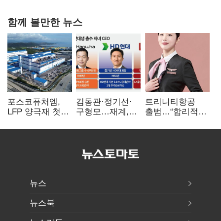
함께 볼만한 뉴스
포스코퓨처엠,
김동관·정기선·
트리니티항공
LFP 양극재 첫
구형모…재계,
출범…“합리적
대규모 공급…
1980년대생
가격·기대 이상
ESS 시장 공략
전성시대
서비스로 승부”
뉴스
뉴스북