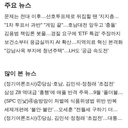
주요 뉴스
문제는 전대 이후…선호투표제로 뒤집힐 땐 '지지층
불복'
"1차 투표서 과반" "게임 끝"…호남대전 앞두고 '충돌'
김용범 책임론 봇물…경질 요구에 'ETF 특검' 주장까지
보건소부터 응급실까지 AI 확산…지역의료 혁신 본격화
"강남사옥 부지에 청년주택"…LH도 '공급 속도전'
많이 본 뉴스
(정기여론조사)②당심·호남, 김민석-정청래 '초접전'
삼성 Z8 역대급 ‘흥행’에 애플 반격 주목…9월 ‘폴더블
대전’
(SPC 민낯)④솜방망이 처벌에 식품위생법 위반 반복
세제개편에 ‘불안·불만’…오세훈 "전월세 구하기 더
힘들어질 것"
(정기여론조사)①당심, 김민석·정청래 '초접전'…대통령
지지도 '50% 아래로'(종합)