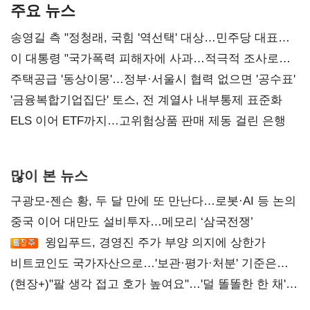
주요 뉴스
송영길 측 "정청래, 국힘 '역선택' 대상…민주당 대표로
총선 지휘 못해"
이 대통령 "국가폭력 피해자에 사과…적극적 조사로
진실 밝혀야"
주택공급 '동상이몽'…정부·서울시 협력 없으면 '공수표'
'금융복합기업집단' 토스, 전 계열사 내부통제 표준화
ELS 이어 ETF까지…고위험상품 판매 제동 걸린 은행
많이 본 뉴스
구광모-젠슨 황, 두 달 만에 또 만난다…로봇·AI 등 논의
중국 이어 대만도 설비투자…메모리 ‘삼국전쟁’
윙입푸드, 경영진 주가 부양 의지에 상한가
비트코인도 국가자산으로…'보관·평가·처분' 기준은
숙제
(현장+)"팔 생각 접고 호가 높여요"…'덜 똘똘한 한 채'
20억 키맞추기