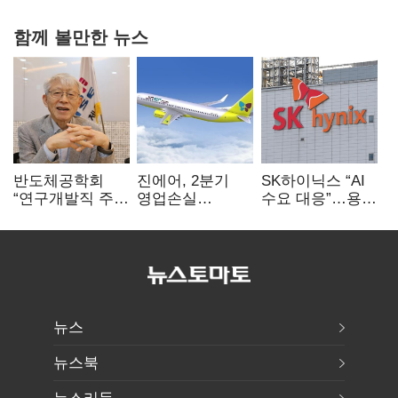
함께 볼만한 뉴스
반도체공학회
진에어, 2분기
SK하이닉스 “AI
“연구개발직 주
영업손실
수요 대응”…용인
52시간제
731억…유가
·청주 팹에 54조
개선해야”
상승 여파
투자
뉴스
뉴스북