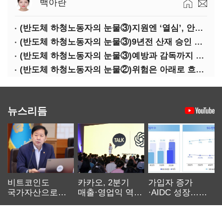
백아란
(반도체 하청노동자의 눈물③)지원엔 ‘열심’, 안전엔 ‘무심’
(반도체 하청노동자의 눈물③)9년전 산재 승인 간소화 제도…현장선 ‘문턱’ 여전
(반도체 하청노동자의 눈물③)예방과 감독까지 기업 책임
(반도체 하청노동자의 눈물②)위험은 아래로 흐른다
뉴스리듬
비트코인도
카카오, 2분기
가입자 증가
국가자산으로…'
매출·영업익 역대
·AIDC 성장…
보관·평가·처분'
최대…에이전트
SKT 2분기 성장
기준은 숙제
AI 수익화 관건
본궤도