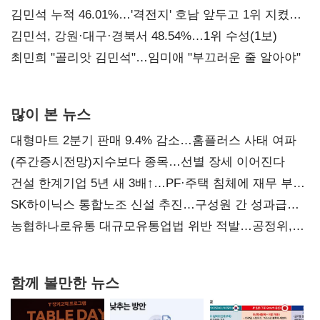
김민석 누적 46.01%…'격전지' 호남 앞두고 1위 지켰다
(2보)
김민석, 강원·대구·경북서 48.54%…1위 수성(1보)
최민희 "골리앗 김민석"…임미애 "부끄러운 줄 알아야"
많이 본 뉴스
대형마트 2분기 판매 9.4% 감소…홈플러스 사태 여파
(주간증시전망)지수보다 종목…선별 장세 이어진다
건설 한계기업 5년 새 3배↑…PF·주택 침체에 재무 부담
확대
SK하이닉스 통합노조 신설 추진…구성원 간 성과급
불만 확산
농협하나로유통 대규모유통업법 위반 적발…공정위,
과징금 4억6200만원 부과
함께 볼만한 뉴스