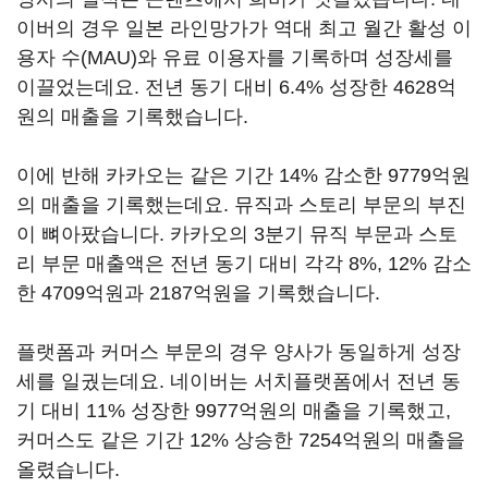
이버의 경우 일본 라인망가가 역대 최고 월간 활성 이
용자 수
(MAU)
와 유료 이용자를 기록하며 성장세를
이끌었는데요
.
전년 동기 대비
6.4%
성장한
4628
억
원의 매출을 기록했습니다
.
이에 반해 카카오는 같은 기간
14%
감소한
9779
억원
의 매출을 기록했는데요
.
뮤직과 스토리 부문의 부진
이 뼈아팠습니다
.
카카오의
3
분기 뮤직 부문과 스토
리 부문 매출액은 전년 동기 대비 각각
8%, 12%
감소
한
4709
억원과
2187
억원을 기록했습니다
.
플랫폼과 커머스 부문의 경우 양사가 동일하게 성장
세를 일궜는데요
.
네이버는 서치플랫폼에서 전년 동
기 대비
11%
성장한
9977
억원의 매출을 기록했고
,
커머스도 같은 기간
12%
상승한
7254
억원의 매출을
올렸습니다
.