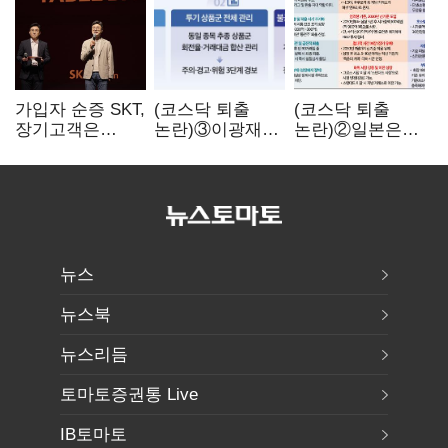
가입자 순증 SKT,
(코스닥 퇴출
(코스닥 퇴출
장기고객은
논란)③이광재
논란)②일본은
CEO가 직접
"과속 잡더라도
5년
챙긴다
자동차 없애지는
기다려주는데
말아야"
우리는 당장
퇴출?…
시간만으론
부족한 코스닥
구하기
뉴스
뉴스북
뉴스리듬
토마토증권통 Live
IB토마토