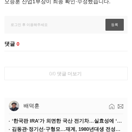
오승훈 산업1부장이 최종 확인·수정했습니다.
댓글
0
0/0
댓글 더보기
배덕훈
‘한국판 IRA’가 외면한 국산 전기차…실효성에 ‘의문’
김동관·정기선·구형모…재계, 1980년대생 전성시대