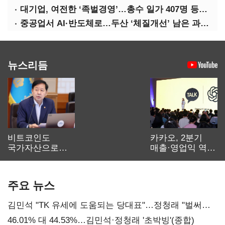
대기업, 여전한 ‘족벌경영’…총수 일가 407명 등기임원
중공업서 AI·반도체로…두산 ‘체질개선’ 남은 과제는
뉴스리듬
비트코인도
카카오, 2분기
국가자산으로…'
매출·영업익 역대
보관·평가·처분'
최대…에이전트
기준은 숙제
AI 수익화 관건
주요 뉴스
김민석 "TK 유세에 도움되는 당대표"…정청래 "벌써
대표된 양 당직 배분"
46.01% 대 44.53%…김민석·정청래 '초박빙'(종합)