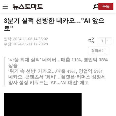
구독
3분기 실적 선방한 네카오…"AI 앞으
로"
입력: 2024-11-08 14:55:02
수정: 2024-11-11 17:20:28
답글쓰기
'사상 최대 실적' 네이버…매출 11%, 영업익 38%
상승
'위기 속 선방' 카카오…매출 4%↓, 영업익 5%↑
네카오, 콘텐츠서 '희비'…플랫폼·커머스 성장세
양사 성장 키워드는 'AI'…'AI 대전' 예고