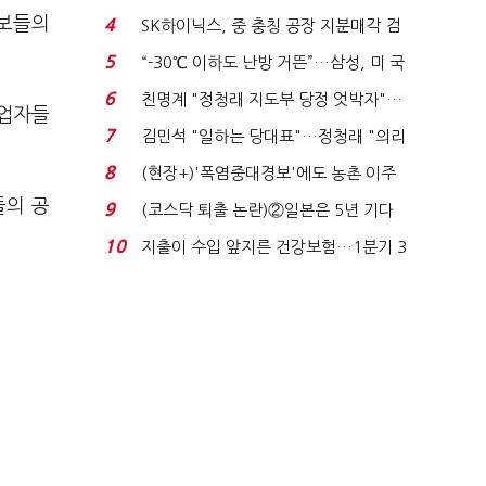
플러스 사태 여파...
후보들의
4
SK하이닉스, 중 충칭 공장 지분매각 검
토?…“확정된 바...
5
“-30℃ 이하도 난방 거뜬”…삼성, 미 국
립연구소와 개...
6
친명계 "정청래 지도부 당정 엇박자"…
영업자들
친청계 "신천지 오...
7
김민석 "일하는 당대표"…정청래 "의리
가 제일 중요"...
8
(현장+)'폭염중대경보'에도 농촌 이주
노동자는 강행군…'야...
들의 공
9
(코스닥 퇴출 논란)②일본은 5년 기다
려주는데 우리는 ...
10
지출이 수입 앞지른 건강보험…1분기 3
조8989억 적자...