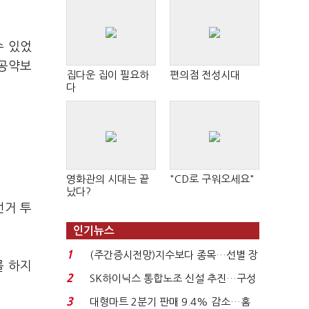
수 있었
 공약보
집다운 집이 필요하
편의점 전성시대
다
영화관의 시대는 끝
"CD로 구워오세요"
났다?
선거 투
인기뉴스
1
(주간증시전망)지수보다 종목…선별 장
를 하지
세 이어진다...
2
SK하이닉스 통합노조 신설 추진…구성
원간 성과급 불...
3
대형마트 2분기 판매 9.4% 감소…홈