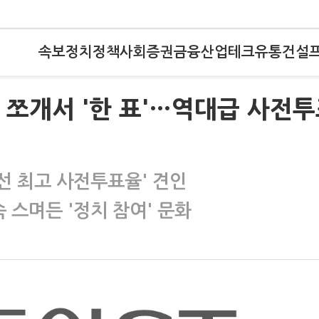
속보
정치
정책
사회
증권
금융
산업
테크
유통
건설
 쪼개서 '한 표'…역대급 사전
지선 최고 사전투표율' 견인
 스며든 '정치 참여' 문화