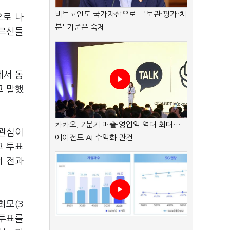
비트코인도 국가자산으로…'보관·평가·처
으로 나
분' 기준은 숙제
어르신들
에서 동
고 말했
카카오, 2분기 매출·영업익 역대 최대…
 관심이
에이전트 AI 수익화 관건
고 투표
서 전과
최모(3
전투표를