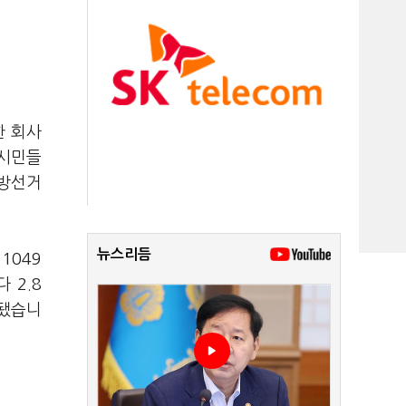
한 회사
 시민들
지방선거
뉴스리듬
1049
 2.8
계됐습니