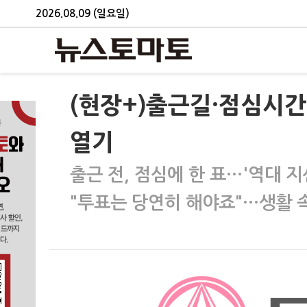
2026.08.09 (일요일)
(현장+)출근길·점심시간
열기
출근 전, 점심에 한 표…'역대 
"투표는 당연히 해야죠"…생활 속