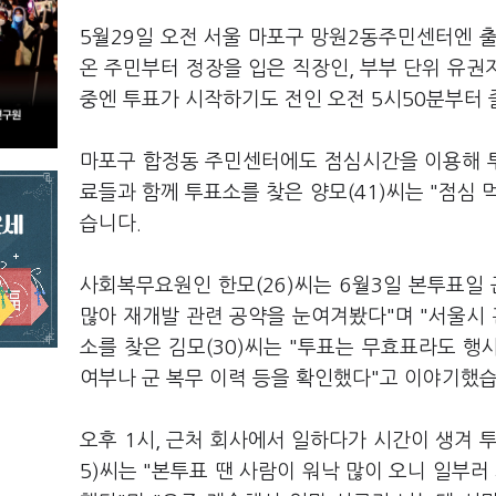
5월29일 오전 서울 마포구 망원2동주민센터엔 
온 주민부터 정장을 입은 직장인, 부부 단위 유
중엔 투표가 시작하기도 전인 오전 5시50분부터 
마포구 합정동 주민센터에도 점심시간을 이용해 
료들과 함께 투표소를 찾은 양모(41)씨는 "점심 
습니다.
사회복무요원인 한모(26)씨는 6월3일 본투표일
많아 재개발 관련 공약을 눈여겨봤다"며 "서울시 
소를 찾은 김모(30)씨는 "투표는 무효표라도 행
여부나 군 복무 이력 등을 확인했다"고 이야기했습
오후 1시, 근처 회사에서 일하다가 시간이 생겨 
5)씨는 "본투표 땐 사람이 워낙 많이 오니 일부러