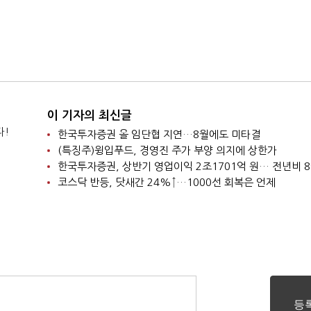
이 기자의 최신글
다!
한국투자증권 올 임단협 지연…8월에도 미타결
(특징주)윙입푸드, 경영진 주가 부양 의지에 상한가
한국투자증권, 상반기 영업이익 2조1701억 원… 전년비 8
코스닥 반등, 닷새간 24%↑…1000선 회복은 언제