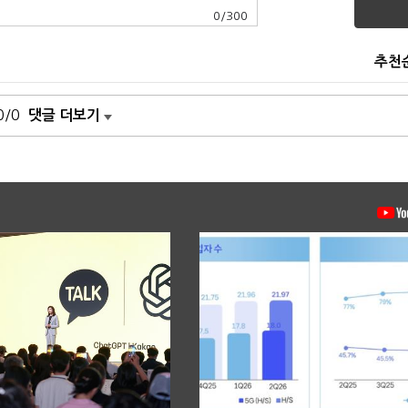
0
/
300
추천
0/0
댓글 더보기