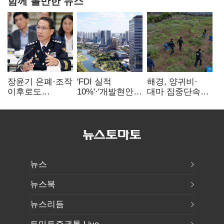
함께 볼만한 뉴스
장윤기 은폐·조작
'FDI 실적
해경, 양귀비·
이후로도
10%'·'개발현안
대마 집중단속…
정보유출·
산적'…
4개월 동안
내부비위…경찰
인천경제청장
249명 검거
신뢰는 어디에
구원투수 찾기
뉴스
뉴스북
뉴스리듬