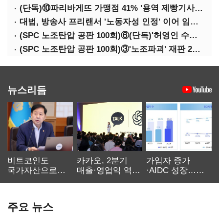
(단독)⑩파리바게뜨 가맹점 41% '용역 제빵기사 없어'…고용불안 속 브랜드가치도 '흔들'
대법, 방송사 프리랜서 '노동자성 인정' 이어 임금차별 '제동'
(SPC 노조탄압 공판 100회)⑥(단독)'허영인 수사기밀 유출' 임원, 출소하자 '억대 연봉' 고문으로
(SPC 노조탄압 공판 100회)③'노조파괴' 재판 2년 만의 증언…파리바게뜨 지회장 "허영인에 엄벌을"
뉴스리듬
비트코인도
카카오, 2분기
가입자 증가
국가자산으로…'
매출·영업익 역대
·AIDC 성장…
보관·평가·처분'
최대…에이전트
SKT 2분기 성장
기준은 숙제
AI 수익화 관건
본궤도
주요 뉴스