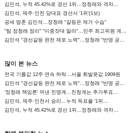
김민석, 누적 45.42%로 경선 1위…정청래와 격차
0.86%p(2보)
김민석, 제주·인천 당대표 경선서 '1위'(1보)
공세 멈춘 김민석…정청래 "갈등은 제가 수습"
"팀 정청래 정리" "이중잣대 말라"…민주 최고위원 계파
다툼 격화
김민석 "경선갈등 완전 제로 노력"…정청래 "반명 공세
사과부터"
많이 본 뉴스
전국 기름값 12주 연속 하락…서울 휘발윳값 1909원
김민석 "경선갈등 완전 제로 노력"…정청래 "반명 공세
사과부터"
'정청래 책임론' 꺼낸 친명계…친청계는 추가투표
때리기
김민석, 제주·인천서 승리…누적 득표율 '1위
탈환'(종합)
김민석, 누적 45.42%로 경선 1위…정청래와 격차
0.86%p(2보)