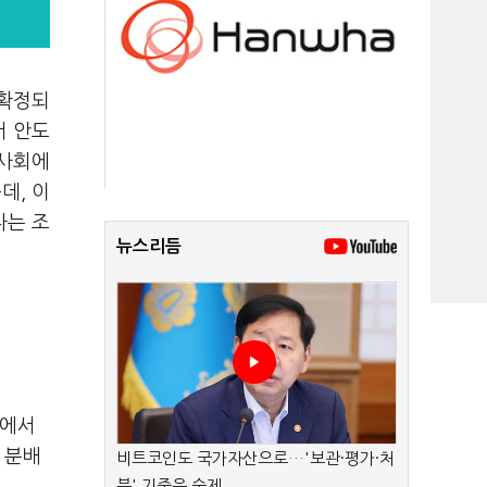
 확정되
서 안도
 사회에
운데
,
이
다는 조
뉴스리듬
정에서
 분배
비트코인도 국가자산으로…'보관·평가·처
분' 기준은 숙제