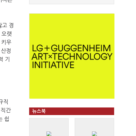
어짜는
않고 경
 오랫
 키우
 산정
력 기
규직
 직간
뉴스북
는 쉽