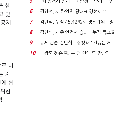
5
"팀 정청래 정리" "이중잣대 말라"…민
을 생
주 최고위원 계파 다...
6
김민석, 제주·인천 당대표 경선서 '1
고 있
위'(1보)...
7
김민석, 누적 45.42%로 경선 1위…정
 공제
청래와 격차 0.86%p(...
8
김민석, 제주·인천서 승리…누적 득표율
'1위 탈환'(종합)...
9
공세 멈춘 김민석…정청래 "갈등은 제
가 수습"
10
구광모-젠슨 황, 두 달 만에 또 만난다…
로봇·AI 등 논...
으로 나
는 지
안에 협
범위한
책