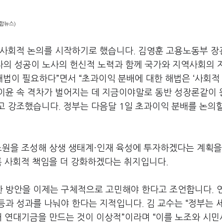
합뉴스)
 사회적 논의를 시작하기로 했습니다
.
김영훈 고용노동부 장
의 성공이 노사의 헌신적 노력과 함께 국가와 지역사회의 
해법이 필요하다
”
면서
“
초과이익 분배에 대한 해법은
‘
사회적
이윤 속 격차가 벌어지는 데 지금이야말로 동반 성장론같이
고 강조했습니다
.
정부는 다음달
1
일 초과이익 분배를 논의
조원을 조성해 상생 생태계·인재 육성에 투자하겠다는 계획을
록 사회적 책임을 더 강화하겠다는 취지입니다
.
한 방안을 이제는 구체적으로 고민해야 한다고 조언합니다
.
등과 성과를 나눠야 한다는 지적입니다
.
김 교수는
“
정부는 
내 연대기금을 만드는 것이 이상적
”
이라며
“
이를 노조와 시