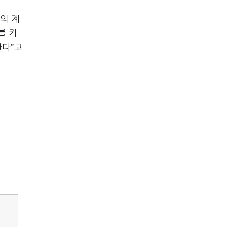
의 계
를 키
한다
”
고