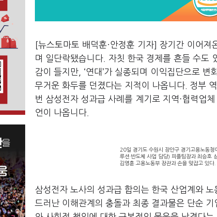
[뉴스토마토 배덕훈·안정훈 기자] 장기간 이어져
며 일단락됐습니다
.
자칫 한국 경제를 흔들 수도
감이 들지만
, ‘
연대
’
가 실종되며 이익집단으로 변
무거운 화두를 던졌다는 지적이 나옵니다
.
정부 
번 삼성전자 성과급 사례를 계기로 지역·협력업체 
언이 나옵니다
.
20일 경기도 수원시 장안구 경기고용노동청
루션·반도체 사업 담당) 피플팀장과 최승호
김영훈 고용노동부 장관과 손을 맞잡고 있다.
삼성전자 노사의 성과급 합의는 한국 산업계와 노
드러난 이해관계의 충돌과 최종 결과물은 단순 기