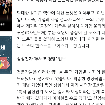
와 사회적 책임에 대한 근본적인 물음을 남겼다는
막대한 성과급 액수에 대한 논쟁은 제쳐두고
,
이번
입니다
.
즉
,
기업의 사업 성과가 과연 누구의 몫이
에서 제기된
‘
공정
’
의 기준은 철저히 대기업 울타
루션
(DS
·반도체
)
부문 직원이 중심이 된 노조가
직 노동자들을 철저히 소외한 탓입니다
.
이러한 
는 노조의 현주소를 보여주기도 했습니다.
삼성전자
‘
무노조 경영
’
업보
전문가들은 이러한 행보를 두고
‘
기업별 노조
’
의 
드러났다고 평가하고 있습니다
.
박종현 경상국립
가 개별 기업에 묶인 상황에서 자기 사업장 조합
“
특히 삼성전자 노조는 감시와 보상이라는 관계 속
반 자체가 길러지기 어려웠을 수도 있다
”
고 짚었