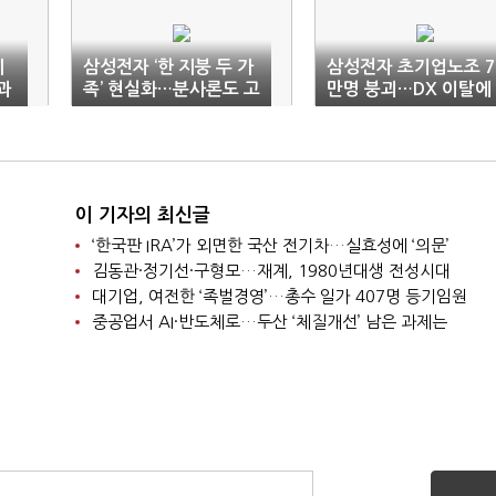
지
삼성전자 ‘한 지붕 두 가
삼성전자 초기업노조 7
과
족’ 현실화…분사론도 고
만명 붕괴…DX 이탈에
개
과반노조 위태
이 기자의 최신글
‘한국판 IRA’가 외면한 국산 전기차…실효성에 ‘의문’
김동관·정기선·구형모…재계, 1980년대생 전성시대
대기업, 여전한 ‘족벌경영’…총수 일가 407명 등기임원
중공업서 AI·반도체로…두산 ‘체질개선’ 남은 과제는