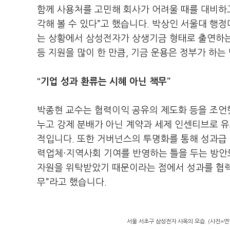
함께 사용처를 고민해 회사가 어려울 때를 대비하
각해 볼 수 있다
”
고 했습니다
.
박상인 서울대 행정
는 상황에서 삼성전자가 상생기금 형태로 출연하
등 지원을 많이 한 만큼
,
기금 운용은 정부가 하는
“
기업 성과 환류는 시혜 아닌 책무
”
박종현 교수는 협력이익 공유의 제도화 등을 조
누고 강제 분배가 아닌 계약과 세제 인센티브로 
적입니다
.
또한 거버넌스의 투명화를 통해 성과급 
력업체·지역사회 기여를 반영하는 틀을 두는 방
자원을 위탁받았기 때문이라는 점에서 성과를 협력
무
”
라고 했습니다
.
서울 서초구 삼성전자 사옥의 모습. (사진=연