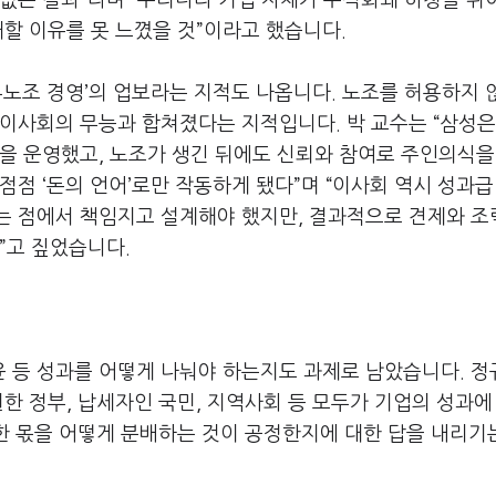
 없는 결과
”
라며
“
우리나라 기업 자체가 수직화돼 하청을 쥐
할 이유를 못 느꼈을 것
”
이라고 했습니다
.
무노조 경영
’
의 업보라는 지적도 나옵니다
.
노조를 허용하지 
 이사회의 무능과 합쳐졌다는 지적입니다
.
박 교수는
“
삼성은
델을 운영했고
,
노조가 생긴 뒤에도 신뢰와 참여로 주인의식을
 점점
‘
돈의 언어
’
로만 작동하게 됐다
”
며
“
이사회 역시 성과급
는 점에서 책임지고 설계해야 했지만
,
결과적으로 견제와 조
”
고 짚었습니다
.
 등 성과를 어떻게 나눠야 하는지도
과제로 남았습니다.
정
원한 정부
,
납세자인 국민
,
지역사회 등 모두가 기업의 성과에
한 몫을 어떻게 분배하는 것이 공정한지에 대한 답을 내리기