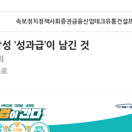
속보
정치
정책
사회
증권
금융
산업
테크
유통
건설
성 ‘성과급’이 남긴 것
화
두로