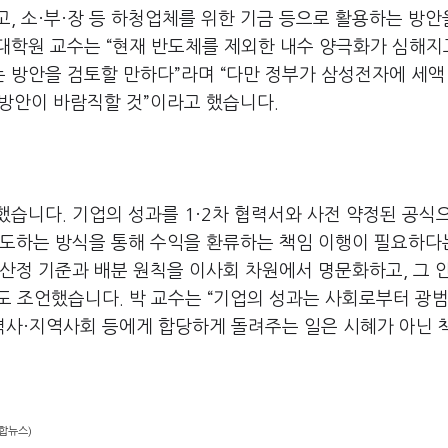
고
,
소·부·장 등 하청업체를 위한 기금 등으로 활용하는 방안
대학원 교수는
“
현재 반도체를 제외한 내수 양극화가 심해지
는 방안을 검토할 만하다
”
라며
“
다만 정부가 삼성전자에 세액
 방안이 바람직할 것
”
이라고 했습니다
.
언했습니다
.
기업의 성과를
1
·
2
차 협력서와 사전 약정된 공식
유도하는 방식을 통해 수익을 환류하는 책임 이행이 필요하다
산정 기준과 배분 원칙을 이사회 차원에서 명문화하고, 그 
안도 조언했습니다
. 박 교수는
“
기업의 성과는 사회로부터 광
사·지역사회 등에게 합당하게 돌려주는 일은 시혜가 아닌 
합뉴스)