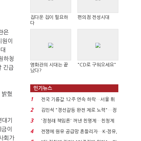
집다운 집이 필요하
편의점 전성시대
다
관은
지원이
 대
 원하청
영화관의 시대는 끝
"CD로 구워오세요"
할 긴급
났다?
인기뉴스
 밝혔
1
전국 기름값 12주 연속 하락…서울 휘
발윳값 1909원...
2
김민석 "경선갈등 완전 제로 노력"…정
청래 "반명 공세 사...
연대기
3
'정청래 책임론' 꺼낸 친명계…친청계
는 추가투표 때리기...
세금이
4
전쟁에 원유 공급망 흔들리자…K-정유,
민사회가
에너지안보 핵심...