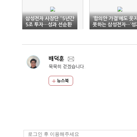
삼성전자 사장단 “5년간
‘합의안 가결’에도 웃
5조 투자…성과 선순환
못하는 삼성전자…‘성
사회적 책임 강화”
급 갈등’ 2라운드
배덕훈
묵묵히 걷겠습니다.
뉴스북