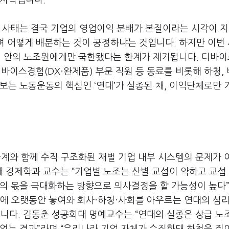
 지적입니다
.
 사태는 결국 기업의 영업이익 분배가 본질이라는 시각이 
며 어떻게 배분하는 것이 공정하냐는 것입니다
.
하지만 이번
리 안의 노조원에게만 국한됐다는 한계가 제기됩니다
.
디바이
 디바이스경험
(DX
·완제품
)
부문 직원 등 동료를 비롯해 하청
,
행보는 노동운동의 핵심인
‘
연대
’
가 실종된 채, 이익단체로만 
한계와 함께 수직 구조화된 재벌 기업 내부 시스템의 문제가 
대 경제학과 교수는
“
기업별 노조는 산별 교섭이 약하고 교섭
원의 몫을 극대화하는 방향으로 의사결정을 할 가능성이 높다
에 오랫동안 놓여와 회사·하청·사회를 아우르는 연대의 심리
습니다
.
김동춘 성공회대 명예교수는
“
연대의 실종은 상급 노