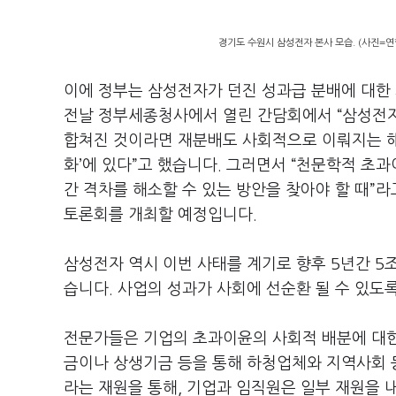
경기도 수원시 삼성전자 본사 모습. (사진=연
이에 정부는 삼성전자가 던진 성과급 분배에 대한
전날 정부세종청사에서 열린 간담회에서
“
삼성전자
합쳐진 것이라면 재분배도 사회적으로 이뤄지는 
화
’
에 있다
”
고 했습니다
.
그러면서
“
천문학적 초과
간 격차를 해소할 수 있는 방안을 찾아야 할 때
”
라
토론회를 개최할 예정입니다
.
삼성전자 역시 이번 사태를 계기로 향후
5
년간
5
습니다
.
사업의 성과가 사회에 선순환 될 수 있도
전문가들은 기업의 초과이윤의 사회적 배분에 대
금이나 상생기금 등을 통해 하청업체와 지역사회 
라는 재원을 통해
,
기업과 임직원은 일부 재원을 