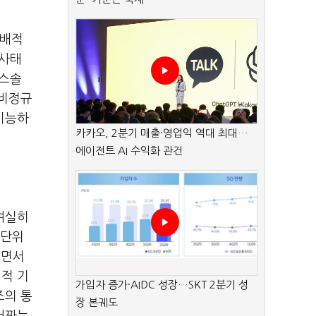
지배적
 사태
스솔
비정규
기능하
카카오, 2분기 매출·영업익 역대 최대…
에이전트 AI 수익화 관건
여실히
 단위
”
면서
적 기
가입자 증가·AIDC 성장…SKT 2분기 성
조의 통
장 본궤도