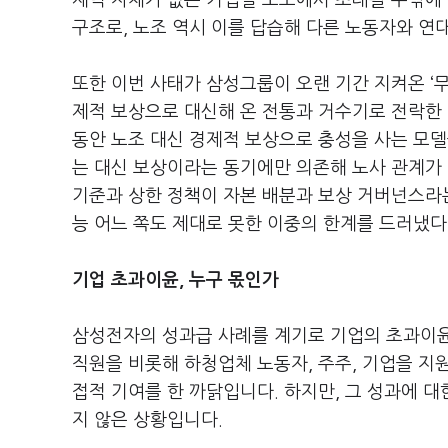
제력 자체가 없는 기업별 노조에서 초래될 수밖에
구조로
,
노조 역시 이를 답습해 다른 노동자와 연대
또한 이번 사태가 삼성그룹이 오랜 기간 지켜온
‘
제적 보상으로 대신해 온 전통과 거수기로 전락한
동안 노조 대신 경제적 보상으로 충성을 사는 모
는 대신 보상이라는 동기에만 의존해 노사 관계가
기준과 상한 정책이 자본 배분과 보상 거버넌스라
능 어느 쪽도 제대로 못한 이중의 한계를 드러냈다
기업 초과이윤
,
누구 몫인가
삼성전자의 성과급 사례를 계기로 기업의 초과이윤
직원을 비롯해 하청업체 노동자
,
주주
,
기업을 지
접적 기여를 한 까닭입니다
.
하지만
,
그 성과에 대
지 않은 상황입니다
.