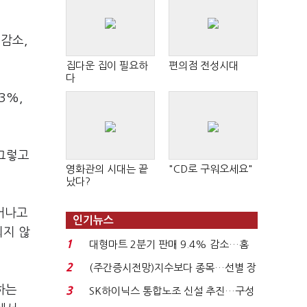
 감소,
집다운 집이 필요하
편의점 전성시대
다
3%,
 그렇고
영화관의 시대는 끝
"CD로 구워오세요"
.
났다?
어나고
인기뉴스
되지 않
1
대형마트 2분기 판매 9.4% 감소…홈
플러스 사태 여파...
2
(주간증시전망)지수보다 종목…선별 장
세 이어진다...
하는
3
SK하이닉스 통합노조 신설 추진…구성