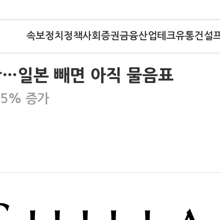
속보
정치
정책
사회
증권
금융
산업
테크
유통
건설
만…일본 빼면 아직 물음표
.5% 증가