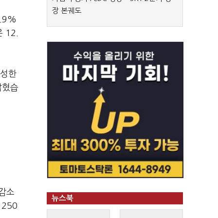
장 본궤도
.9%
 12.
달성한
밝혔습
 감소
뉴스북
250