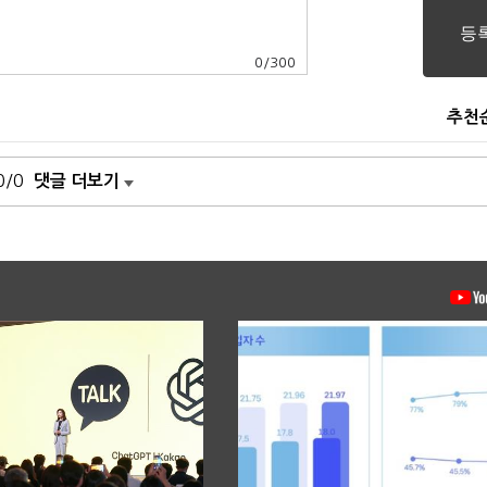
0
/
300
추천
0/0
댓글 더보기