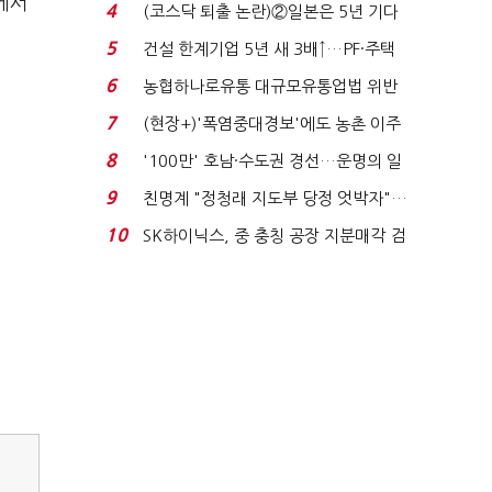
에서
원 간 성과급 불...
4
(코스닥 퇴출 논란)②일본은 5년 기다
려주는데 우리는 ...
5
건설 한계기업 5년 새 3배↑…PF·주택
침체에 재무 ...
6
농협하나로유통 대규모유통업법 위반
적발…공정위, 과...
7
(현장+)'폭염중대경보'에도 농촌 이주
노동자는 강행군…'야...
8
'100만' 호남·수도권 경선…운명의 일
주일
9
친명계 "정청래 지도부 당정 엇박자"…
친청계 "신천지 오...
10
SK하이닉스, 중 충칭 공장 지분매각 검
토?…“확정된 바...