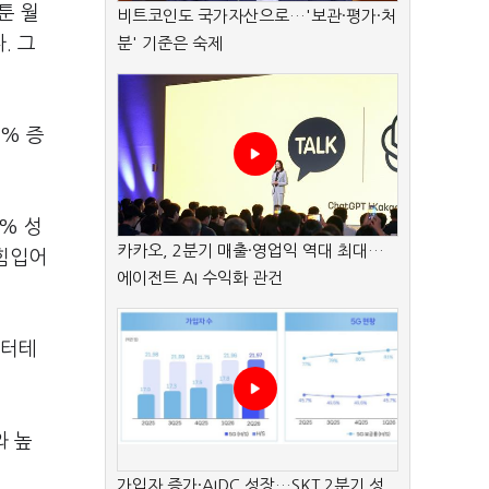
툰 월
비트코인도 국가자산으로…'보관·평가·처
. 그
분' 기준은 숙제
5% 증
9% 성
카카오, 2분기 매출·영업익 역대 최대…
 힘입어
에이전트 AI 수익화 관건
엔터테
와 높
가입자 증가·AIDC 성장…SKT 2분기 성