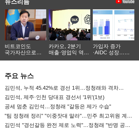
뉴스리듬
비트코인도
카카오, 2분기
가입자 증가
국가자산으로…'
매출·영업익 역대
·AIDC 성장…
보관·평가·처분'
최대…에이전트
SKT 2분기 성장
기준은 숙제
AI 수익화 관건
본궤도
주요 뉴스
김민석, 누적 45.42%로 경선 1위…정청래와 격차
0.86%p(2보)
김민석, 제주·인천 당대표 경선서 '1위'(1보)
공세 멈춘 김민석…정청래 "갈등은 제가 수습"
"팀 정청래 정리" "이중잣대 말라"…민주 최고위원 계파
다툼 격화
김민석 "경선갈등 완전 제로 노력"…정청래 "반명 공세
사과부터"