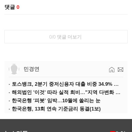
댓글
0
0/0
댓글 더보기
민경연
토스뱅크, 2분기 중저신용자 대출 비중 34.9% 달성
해외법인 '이것' 따라 실적 희비…"지역 다변화 해야"
한국은행 '피봇' 임박…10월에 쏠리는 눈
한국은행, 13회 연속 기준금리 동결(1보)