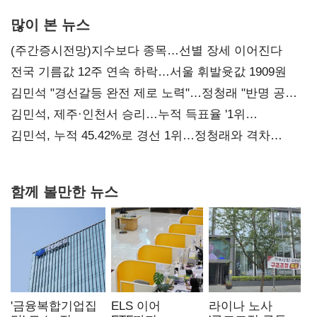
많이 본 뉴스
(주간증시전망)지수보다 종목…선별 장세 이어진다
전국 기름값 12주 연속 하락…서울 휘발윳값 1909원
김민석 "경선갈등 완전 제로 노력"…정청래 "반명 공세
사과부터"
김민석, 제주·인천서 승리…누적 득표율 '1위
탈환'(종합)
김민석, 누적 45.42%로 경선 1위…정청래와 격차
0.86%p(2보)
함께 볼만한 뉴스
'금융복합기업집
ELS 이어
라이나 노사