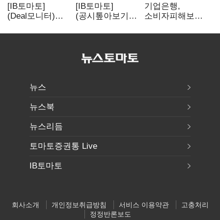
[IB토마토]
[IB토마토]
기업은행,
(Deal모니터)
(공시톺아보기)
소비자피해보상
롯데리츠, 회사채
투자판단 공시,
부실심사·
발행…빠듯한
무엇이 '중요한
보이스피싱 공시
유동성 차환으로
경영사항'일까
위반
대응
뉴스
뉴스북
뉴스리듬
토마토증권통 Live
IB토마토
회사소개
개인정보취급방침
서비스 이용약관
고충처리
정정반론보도