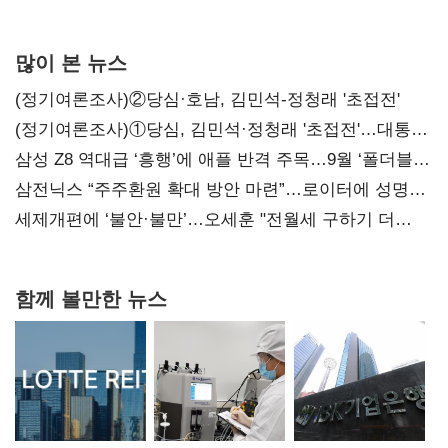
많이 본 뉴스
(정기여론조사)②당심·호남, 김민석-정청래 '초접전'
(정기여론조사)①당심, 김민석·정청래 '초접전'…대통령
지지도 '50% 아래로'(종합)
삼성 Z8 역대급 ‘흥행’에 애플 반격 주목…9월 ‘폴더블
대전’
삼전닉스 “주주환원 확대 방안 마련”…로이터에 성명
보내
세제개편에 ‘불안·불만’…오세훈 "전월세 구하기 더
힘들어질 것"
함께 볼만한 뉴스