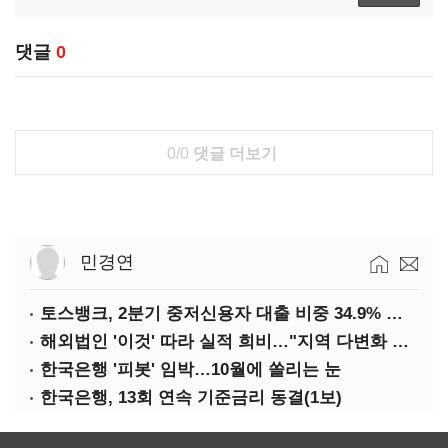
댓글
0
0/0
댓글 더보기
민경연
토스뱅크, 2분기 중저신용자 대출 비중 34.9% 달성
해외법인 '이것' 따라 실적 희비…"지역 다변화 해야"
한국은행 '피봇' 임박…10월에 쏠리는 눈
한국은행, 13회 연속 기준금리 동결(1보)