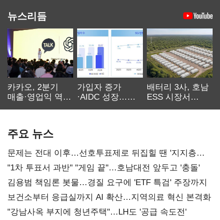
뉴스리듬
카카오, 2분기
가입자 증가
배터리 3사, 호남
매출·영업익 역대
·AIDC 성장…
ESS 시장서
최대…에이전트
SKT 2분기 성장
‘격돌’
AI 수익화 관건
본궤도
주요 뉴스
문제는 전대 이후…선호투표제로 뒤집힐 땐 '지지층
불복'
"1차 투표서 과반" "게임 끝"…호남대전 앞두고 '충돌'
김용범 책임론 봇물…경질 요구에 'ETF 특검' 주장까지
보건소부터 응급실까지 AI 확산…지역의료 혁신 본격화
"강남사옥 부지에 청년주택"…LH도 '공급 속도전'