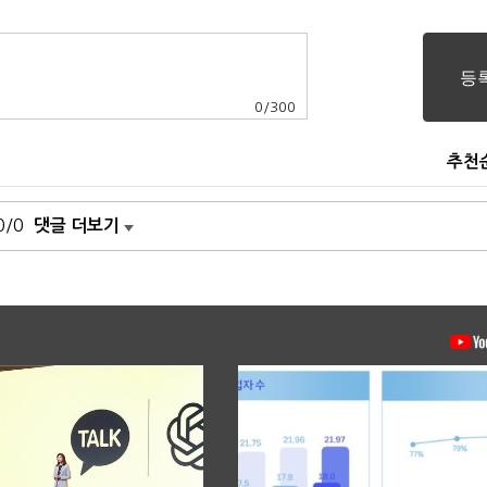
0
/
300
추천
0/0
댓글 더보기