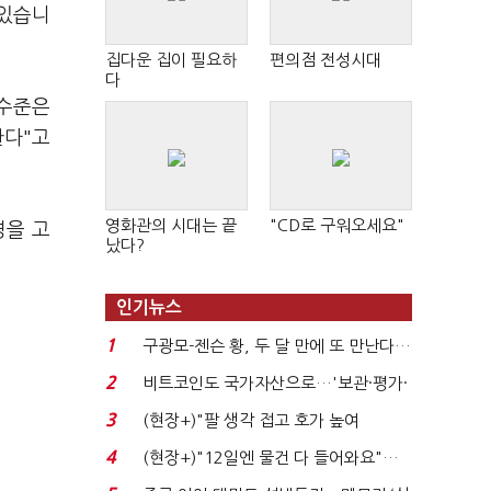
 있습니
집다운 집이 필요하
편의점 전성시대
다
 수준은
한다"고
영화관의 시대는 끝
"CD로 구워오세요"
경을 고
났다?
인기뉴스
1
구광모-젠슨 황, 두 달 만에 또 만난다…
로봇·AI 등 논...
2
비트코인도 국가자산으로…'보관·평가·
처분' 기준은 ...
3
(현장+)"팔 생각 접고 호가 높여
요"…'덜 똘똘한 한 채' 20...
4
(현장+)"12일엔 물건 다 들어와요"…
빈 매대 채우며 문 연 ...