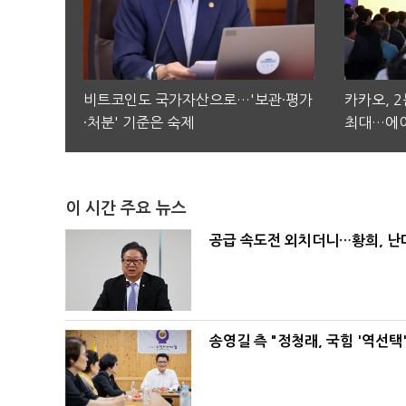
비트코인도 국가자산으로…'보관·평가
카카오, 
·처분' 기준은 숙제
최대…에이
이 시간 주요 뉴스
공급 속도전 외치더니…황희, 난
송영길 측 "정청래, 국힘 '역선