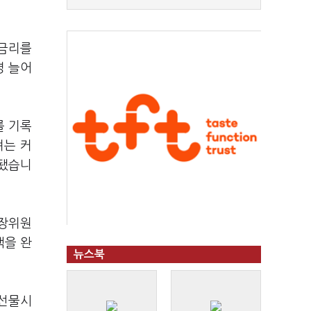
준금리를
명 늘어
를 기록
려는 커
정됐습니
시장위원
책을 완
뉴스북
리선물시