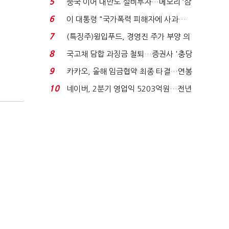
5
중국 이어 대만도 설비투자…메모리 ‘삼
국전쟁’
6
이 대통령 "국가폭력 피해자에 사과…
적극적 조사로 진...
7
(특징주)윙입푸드, 경영진 주가 부양 의
지에 상한가...
8
국고채 담합 과징금 철퇴…증권사 '충당
금 폭탄' 우려...
9
카카오, 올해 임금협약 최종 타결…연봉
6.3% 인상·격려...
10
네이버, 2분기 영업익 5203억원…전년
비 0.2% 감소...