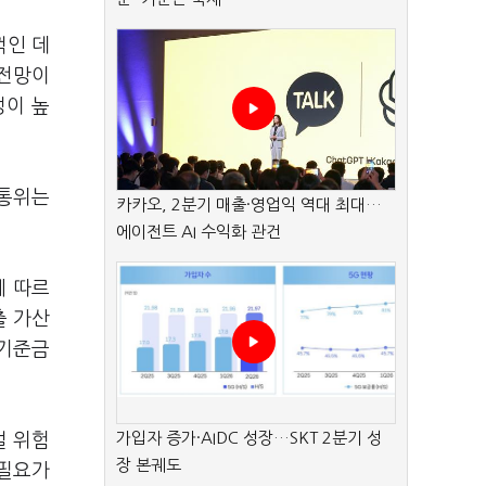
꺾인 데
 전망이
성이 높
금통위는
카카오, 2분기 매출·영업익 역대 최대…
에이전트 AI 수익화 관건
에 따르
출 가산
 기준금
가입자 증가·AIDC 성장…SKT 2분기 성
벌 위험
장 본궤도
 필요가