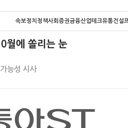
속보
정치
정책
사회
증권
금융
산업
테크
유통
건설
10월에 쏠리는 눈
 가능성 시사