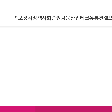
속보
정치
정책
사회
증권
금융
산업
테크
유통
건설
칭