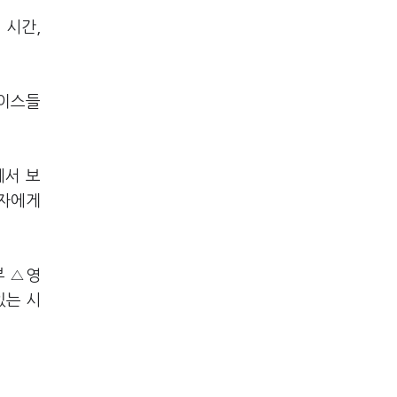
 시간,
바이스들
에서 보
비자에게
부 △영
있는 시