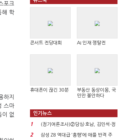
뉴스북
비스포크
통해 학
콘서트 전당대회
AI 인재 쟁탈전
휴대폰이 끊긴 30분
부동산 동상이몽, 국
민만 불안하다
복용하지
성 스마
인기뉴스
동이 없
1
(정기여론조사)②당심·호남, 김민석-정
청래 '초접전'...
2
삼성 Z8 역대급 ‘흥행’에 애플 반격 주