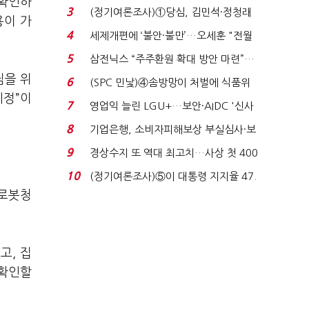
 확인하
목…9월 ‘폴...
3
(정기여론조사)①당심, 김민석·정청래
용이 가
'초접전'…대통령 ...
4
세제개편에 ‘불안·불만’…오세훈 "전월
세 구하기 더 ...
5
삼전닉스 “주주환원 확대 방안 마련”…
로이터에 성명...
님을 위
6
(SPC 민낯)④솜방망이 처벌에 식품위
예정”이
생법 위반 반복...
7
영업익 늘린 LGU+…보안·AIDC '신사
업 드라이브'...
8
기업은행, 소비자피해보상 부실심사·보
이스피싱 공시 ...
9
경상수지 또 역대 최고치…사상 첫 400
억달러에 '3% 성...
10
(정기여론조사)⑤이 대통령 지지율 47.
7%…일주일 만에 ...
 로봇청
고, 집
 확인할