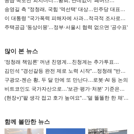
공세 사과부터"
공급 속도전 외치더니…황희, 난데없이 '폐버스
리모델링' 제안
송영길 측 "정청래, 국힘 '역선택' 대상…민주당 대표로
총선 지휘 못해"
이 대통령 "국가폭력 피해자에 사과…적극적 조사로
진실 밝혀야"
주택공급 '동상이몽'…정부·서울시 협력 없으면 '공수표'
많이 본 뉴스
'정청래 책임론' 꺼낸 친명계…친청계는 추가투표
때리기
김민석 "경선갈등 완전 제로 노력 시작"…정청래 "반명
공세 사과부터 해야"
구광모-젠슨 황, 두 달 만에 또 만난다…로봇·AI 등 논의
비트코인도 국가자산으로…'보관·평가·처분' 기준은
숙제
(현장+)"팔 생각 접고 호가 높여요"…'덜 똘똘한 한 채'
20억 키맞추기
함께 볼만한 뉴스