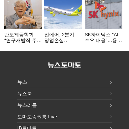
반도체공학회
진에어, 2분기
SK하이닉스 “AI
“연구개발직 주
영업손실
수요 대응”…용인
52시간제
731억…유가
·청주 팹에 54조
개선해야”
상승 여파
투자
뉴스
뉴스북
뉴스리듬
토마토증권통 Live
IB토마토