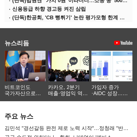
(단독)법원엔 "가치 0원"이라더니…소송 중 '500원 유증' 강행한 라인게임즈
신용등급 하향 경고등 켜진 삼립
(단독)한공회, 'CB 뻥튀기' 논란 평가모형 한계 인정…당국 방관 속 장부 왜곡 수두룩
뉴스리듬
비트코인도
카카오, 2분기
가입자 증가
국가자산으로…'
매출·영업익 역대
·AIDC 성장…
보관·평가·처분'
최대…에이전트
SKT 2분기 성장
기준은 숙제
AI 수익화 관건
본궤도
주요 뉴스
김민석 "경선갈등 완전 제로 노력 시작"…정청래 "반명