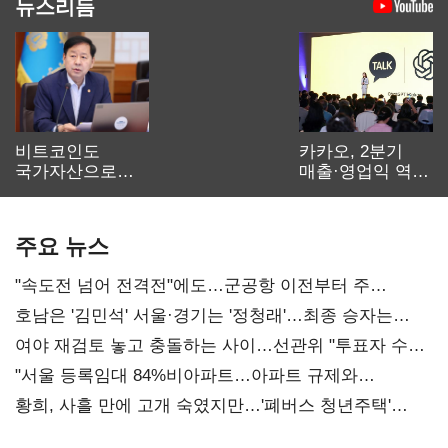
뉴스리듬
비트코인도
카카오, 2분기
국가자산으로…'
매출·영업익 역대
보관·평가·처분'
최대…에이전트
기준은 숙제
AI 수익화 관건
주요 뉴스
"속도전 넘어 전격전"에도…군공항 이전부터 주
52시간까지 '뇌관'
호남은 '김민석' 서울·경기는 '정청래'…최종 승자는
'안갯속'
여야 재검토 놓고 충돌하는 사이…선관위 "투표자 수
오차 당연"
"서울 등록임대 84%비아파트…아파트 규제와
달리해야"
황희, 사흘 만에 고개 숙였지만…'폐버스 청년주택'
후폭풍