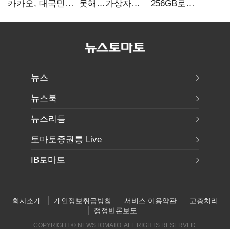
카카오, 대국민
못해…가상자산
256GB로
서비스 '모두의
수탁 확대에
변경하면 지원금
AI' 사활
'보안 시험대'
추가"
뉴스
뉴스북
뉴스리듬
토마토증권통 Live
IB토마토
회사소개
개인정보취급방침
서비스 이용약관
고충처리
정정반론보도
COPYRIGHT © NEWSTOMATO. ALL RIGHTS RESERVED.