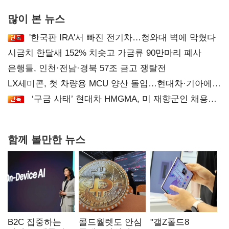
많이 본 뉴스
'한국판 IRA'서 빠진 전기차…청와대 벽에 막혔다
시금치 한달새 152% 치솟고 가금류 90만마리 폐사
은행들, 인천·전남·경북 57조 금고 쟁탈전
LX세미콘, 첫 차량용 MCU 양산 돌입…현대차·기아에
공급
‘구금 사태’ 현대차 HMGMA, 미 재향군인 채용
확대로 분위기 반전
함께 볼만한 뉴스
B2C 집중하는
콜드월렛도 안심
"갤Z폴드8