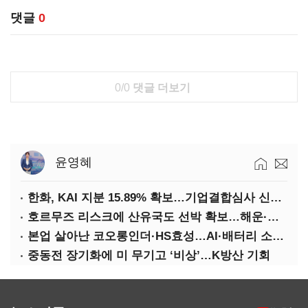
댓글
0
0/0
댓글 더보기
윤영혜
한화, KAI 지분 15.89% 확보…기업결합심사 신청 예정
호르무즈 리스크에 산유국도 선박 확보…해운·조선 ‘기회’
본업 살아난 코오롱인더·HS효성…AI·배터리 소재로 보폭 확대
중동전 장기화에 미 무기고 ‘비상’…K방산 기회