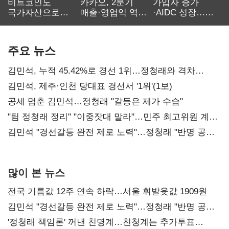
비트코인도
카카오, 2분기
가입자 증가
국가자산으로…'
매출·영업익 역대
·AIDC 성장…
보관·평가·처분'
최대…에이전트
SKT 2분기 성장
기준은 숙제
AI 수익화 관건
본궤도
주요 뉴스
김민석, 누적 45.42%로 경선 1위…정청래와 격차
0.86%p(2보)
김민석, 제주·인천 당대표 경선서 '1위'(1보)
공세 멈춘 김민석…정청래 "갈등은 제가 수습"
"팀 정청래 정리" "이중잣대 말라"…민주 최고위원 계파
다툼 격화
김민석 "경선갈등 완전 제로 노력"…정청래 "반명 공세
사과부터"
많이 본 뉴스
전국 기름값 12주 연속 하락…서울 휘발윳값 1909원
김민석 "경선갈등 완전 제로 노력"…정청래 "반명 공세
사과부터"
'정청래 책임론' 꺼낸 친명계…친청계는 추가투표