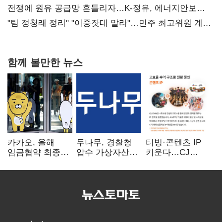
때리기
전쟁에 원유 공급망 흔들리자…K-정유, 에너지안보
핵심으로 재부상
"팀 정청래 정리" "이중잣대 말라"…민주 최고위원 계파
다툼 격화
함께 볼만한 뉴스
카카오, 올해
두나무, 경찰청
티빙·콘텐츠 IP
임금협약 최종
압수 가상자산
키운다…CJ
타결…연봉 6.3%
보관 맡는다…
ENM, 하반기
인상·격려금
커스터디 사업
글로벌 확장 가속
300만원
최종 낙찰