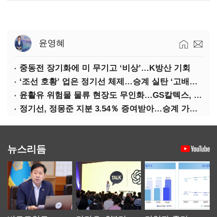
윤영혜
중동전 장기화에 미 무기고 ‘비상’…K방산 기회
‘조선 호황’ 업은 정기선 체제…승계 실탄 ‘고배당’ 주목
윤활유 위험물 물류 현장도 무인화…GS칼텍스, 디지털 전환 가속
정기선, 정몽준 지분 3.54％ 증여받아…승계 가속화
뉴스리듬