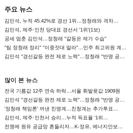
주요 뉴스
김민석, 누적 45.42%로 경선 1위…정청래와 격차
0.86%p(2보)
김민석, 제주·인천 당대표 경선서 '1위'(1보)
공세 멈춘 김민석…정청래 "갈등은 제가 수습"
"팀 정청래 정리" "이중잣대 말라"…민주 최고위원 계파
다툼 격화
김민석 "경선갈등 완전 제로 노력"…정청래 "반명 공세
사과부터"
많이 본 뉴스
전국 기름값 12주 연속 하락…서울 휘발윳값 1909원
김민석 "경선갈등 완전 제로 노력"…정청래 "반명 공세
사과부터"
'정청래 책임론' 꺼낸 친명계…친청계는 추가투표
때리기
김민석, 제주·인천서 승리…누적 득표율 '1위
탈환'(종합)
전쟁에 원유 공급망 흔들리자…K-정유, 에너지안보