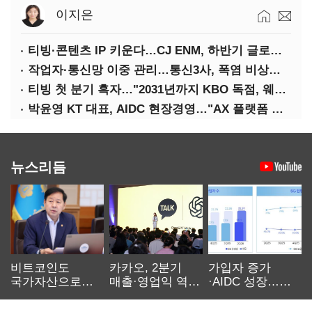
이지은
티빙·콘텐츠 IP 키운다…CJ ENM, 하반기 글로벌 확장 가속
작업자·통신망 이중 관리…통신3사, 폭염 비상대응 돌입
티빙 첫 분기 흑자…"2031년까지 KBO 독점, 웨이브 합병도 속도"
박윤영 KT 대표, AIDC 현장경영…"AX 플랫폼 핵심 인프라로 키운다"
뉴스리듬
비트코인도
카카오, 2분기
가입자 증가
국가자산으로…'
매출·영업익 역대
·AIDC 성장…
보관·평가·처분'
최대…에이전트
SKT 2분기 성장
기준은 숙제
AI 수익화 관건
본궤도