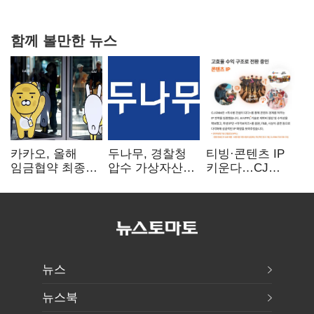
핵심으로 재부상
함께 볼만한 뉴스
카카오, 올해
두나무, 경찰청
티빙·콘텐츠 IP
임금협약 최종
압수 가상자산
키운다…CJ
타결…연봉 6.3%
보관 맡는다…
ENM, 하반기
인상·격려금
커스터디 사업
글로벌 확장 가속
300만원
최종 낙찰
뉴스
뉴스북