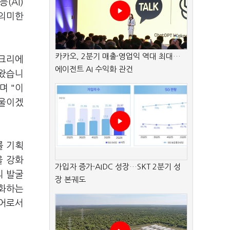
(AI)
유의미한
카카오, 2분기 매출·영업익 역대 최대…
 크리에
에이전트 AI 수익화 관건
 왔습니
며 "이
기울이겠
를 기획
을 강화
가입자 증가·AIDC 성장…SKT 2분기 성
의 발굴
장 본궤도
강화하는
이어로서