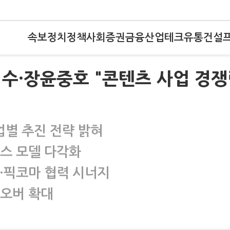
속보
정치
정책
사회
증권
금융
산업
테크
유통
건설
수·장윤중호 "콘텐츠 사업 경
별 추진 전략 밝혀
니스 모델 다각화
화·픽코마 협력 시너지
스오버 확대