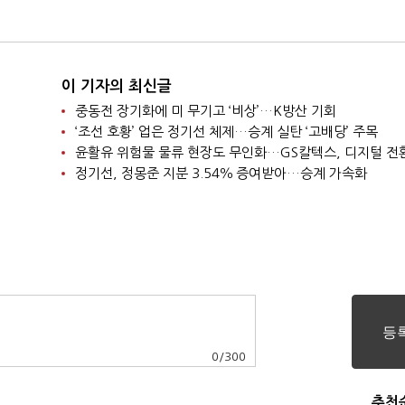
반드시 필요"
로벌투자 사실상 실패"
이 기자의 최신글
중동전 장기화에 미 무기고 ‘비상’…K방산 기회
‘조선 호황’ 업은 정기선 체제…승계 실탄 ‘고배당’ 주목
윤활유 위험물 물류 현장도 무인화…GS칼텍스, 디지털 전
정기선, 정몽준 지분 3.54％ 증여받아…승계 가속화
0
/
300
추천