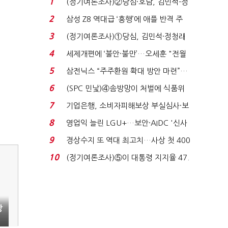
1
(정기여론조사)②당심·호남, 김민석-정
청래 '초접전'...
2
삼성 Z8 역대급 ‘흥행’에 애플 반격 주
목…9월 ‘폴...
3
(정기여론조사)①당심, 김민석·정청래
'초접전'…대통령 ...
4
세제개편에 ‘불안·불만’…오세훈 "전월
세 구하기 더 ...
5
삼전닉스 “주주환원 확대 방안 마련”…
로이터에 성명...
6
(SPC 민낯)④솜방망이 처벌에 식품위
생법 위반 반복...
7
기업은행, 소비자피해보상 부실심사·보
이스피싱 공시 ...
8
영업익 늘린 LGU+…보안·AIDC '신사
업 드라이브'...
9
경상수지 또 역대 최고치…사상 첫 400
억달러에 '3% 성...
10
(정기여론조사)⑤이 대통령 지지율 47.
7%…일주일 만에 ...
상