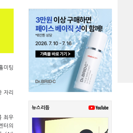
운홀미팅
한 자리
뉴스리듬
를 최우
오엔터의