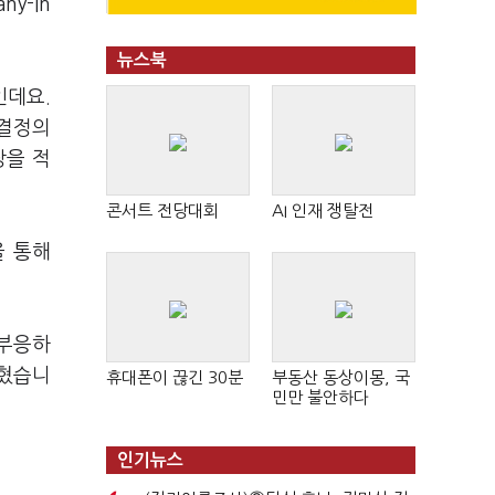
y-In
뉴스북
인데요.
사결정의
장을 적
콘서트 전당대회
AI 인재 쟁탈전
을 통해
 부응하
밝혔습니
휴대폰이 끊긴 30분
부동산 동상이몽, 국
민만 불안하다
인기뉴스