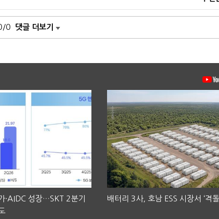
0/0
댓글 더보기
·AIDC 성장…SKT 2분기
배터리 3사, 호남 ESS 시장서 ‘격돌
도