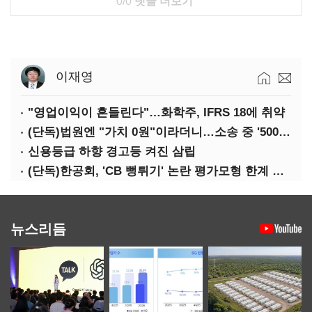
0/0
댓글 더보기
이재영
"영업이익이 흔들린다"…화학주, IFRS 18에 취약
(단독)법원엔 "가치 0원"이라더니…소송 중 '500원 유증' 강행한 라인게임즈
신용등급 하향 경고등 켜진 삼립
(단독)한공회, 'CB 뻥튀기' 논란 평가모형 한계 인정…당국 방관 속 장부 왜곡 수두룩
뉴스리듬