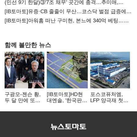
(민선 9기 한달)③'7조 채무' 곳간에 충격…추미애,
20년만에 '비상재정' 선언 승부수
[IB토마토]유증·CB 줄줄이 무산…코스닥 벌점 급증에
상폐 압박
[IB토마토]아워홈 떠난 구미현, 본느에 340억 베팅…
가족 지배체제 구축
함께 볼만한 뉴스
구광모-젠슨 황,
[IB토마토]HD현
포스코퓨처엠,
두 달 만에 또
대엔솔, '한국판
LFP 양극재 첫
만난다…로봇·AI
IRA' 수혜 부상…
대규모 공급…
등 논의
세액공제 선택이
ESS 시장 공략
변수