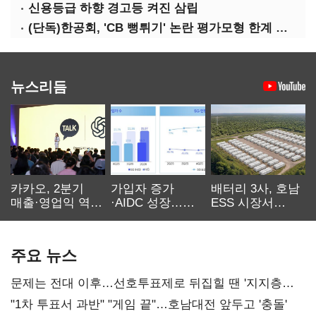
신용등급 하향 경고등 켜진 삼립
(단독)한공회, 'CB 뻥튀기' 논란 평가모형 한계 인정…당국 방관 속 장부 왜곡 수두룩
뉴스리듬
카카오, 2분기
가입자 증가
배터리 3사, 호남
매출·영업익 역대
·AIDC 성장…
ESS 시장서
최대…에이전트
SKT 2분기 성장
‘격돌’
AI 수익화 관건
본궤도
주요 뉴스
문제는 전대 이후…선호투표제로 뒤집힐 땐 '지지층
불복'
"1차 투표서 과반" "게임 끝"…호남대전 앞두고 '충돌'