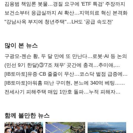
김용범 책임론 봇물…경질 요구에 'ETF 특검' 주장까지
보건소부터 응급실까지 AI 확산…지역의료 혁신 본격화
"강남사옥 부지에 청년주택"…LH도 '공급 속도전'
많이 본 뉴스
구광모-젠슨 황, 두 달 만에 또 만난다…로봇·AI 등 논의
(민선 9기 한달)③'7조 채무' 곳간에 충격…추미애,
20년만에 '비상재정' 선언 승부수
[IB토마토]유증·CB 줄줄이 무산…코스닥 벌점 급증에
상폐 압박
[IB토마토]아워홈 떠난 구미현, 본느에 340억 베팅…
가족 지배체제 구축
전세사기 피해주택 매입 1만호 돌파…누적 피해자
4만278명
함께 볼만한 뉴스