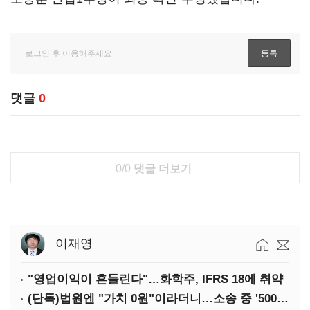
댓글
0
0/0
댓글 더보기
이재영
"영업이익이 흔들린다"…화학주, IFRS 18에 취약
(단독)법원엔 "가치 0원"이라더니…소송 중 '500원 유증' 강행한 라인게임즈