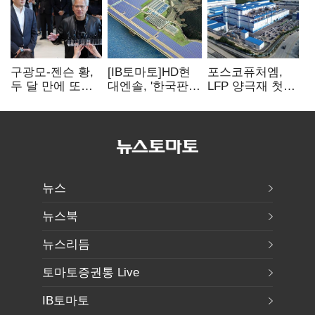
구광모-젠슨 황,
[IB토마토]HD현
포스코퓨처엠,
두 달 만에 또
대엔솔, '한국판
LFP 양극재 첫
만난다…로봇·AI
IRA' 수혜 부상…
대규모 공급…
등 논의
세액공제 선택이
ESS 시장 공략
변수
뉴스
뉴스북
뉴스리듬
토마토증권통 Live
IB토마토