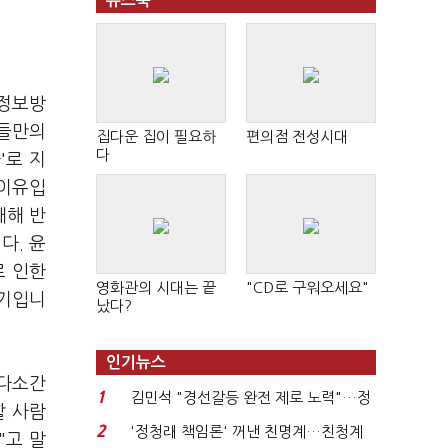
뉴스북
술정보방
그들만의
집다운 집이 필요하
편의점 전성시대
다
'로 지
 이유입
대해 반
다. 윤
로 인한
영화관의 시대는 끝
"CD로 구워오세요"
얘기입니
났다?
인기뉴스
 다소간
1
김민석 "경선갈등 완전 제로 노력"…정
할 사람
청래 "반명 공세 사...
2
'정청래 책임론' 꺼낸 친명계…친청계
"고 말