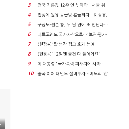
는 추가투표 때리기...
3
전국 기름값 12주 연속 하락…서울 휘
발윳값 1909원...
4
전쟁에 원유 공급망 흔들리자…K-정유,
에너지안보 핵심...
5
구광모-젠슨 황, 두 달 만에 또 만난다…
로봇·AI 등 논...
6
비트코인도 국가자산으로…'보관·평가·
처분' 기준은 ...
7
(현장+)"팔 생각 접고 호가 높여
요"…'덜 똘똘한 한 채' 20...
8
(현장+)"12일엔 물건 다 들어와요"…
빈 매대 채우며 문 연 ...
9
이 대통령 "국가폭력 피해자에 사과…
적극적 조사로 진...
10
중국 이어 대만도 설비투자…메모리 ‘삼
국전쟁’
반