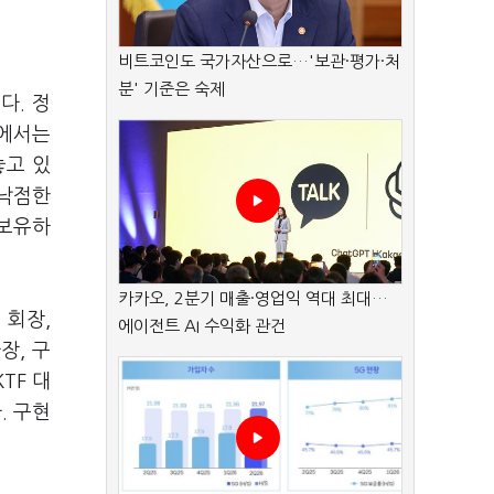
비트코인도 국가자산으로…'보관·평가·처
분' 기준은 숙제
다. 정
계에서는
놓고 있
 낙점한
 보유하
카카오, 2분기 매출·영업익 역대 최대…
 회장,
에이전트 AI 수익화 관건
장, 구
TF 대
. 구현