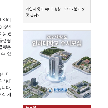
가입자 증가·AIDC 성장…SKT 2분기 성
장 본궤도
년 인터
019년
를 옮겼
 윤경림
털플랫폼
 수 있
습니다.
 "KT
습니다.
조직 개