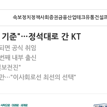
속보
정치
정책
사회
증권
금융
산업
테크
유통
건설
 기준"…정석대로 간 KT
되면 공식 취임
번째 내부 출신
일보전진"
만…"이사회로선 최선의 선택"