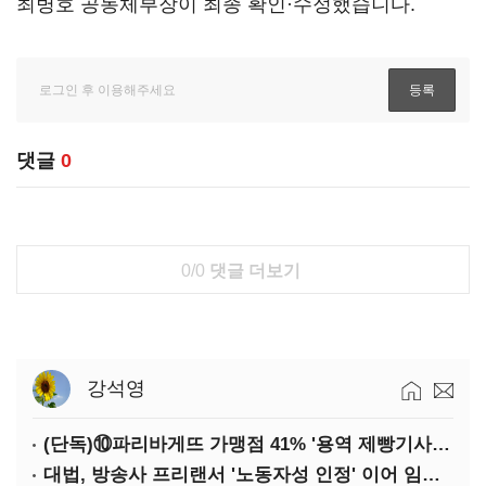
최병호 공동체부장이 최종 확인·수정했습니다.
댓글
0
0/0
댓글 더보기
강석영
(단독)⑩파리바게뜨 가맹점 41% '용역 제빵기사 없어'…고용불안 속 브랜드가치도 '흔들'
대법, 방송사 프리랜서 '노동자성 인정' 이어 임금차별 '제동'