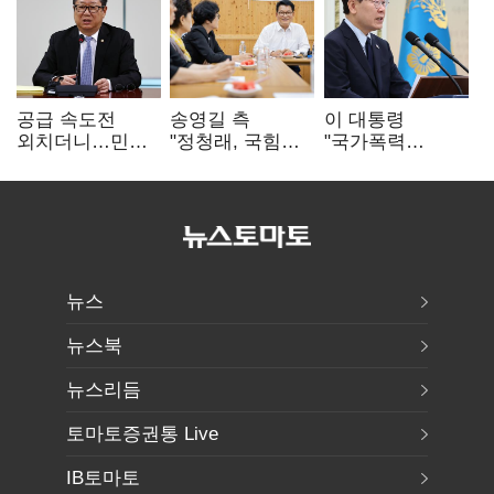
공급 속도전
송영길 측
이 대통령
외치더니…민주,
"정청래, 국힘
"국가폭력
'폐버스
'역선택' 대상…
피해자에 사과…
리모델링'까지
민주당 대표로
적극적 조사로
제안
총선 지휘 못해"
진실 밝혀야"
뉴스
뉴스북
뉴스리듬
토마토증권통 Live
IB토마토