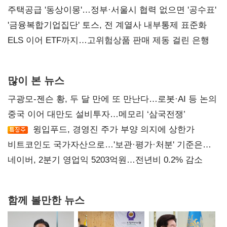
진실 밝혀야"
주택공급 '동상이몽'…정부·서울시 협력 없으면 '공수표'
'금융복합기업집단' 토스, 전 계열사 내부통제 표준화
ELS 이어 ETF까지…고위험상품 판매 제동 걸린 은행
많이 본 뉴스
구광모-젠슨 황, 두 달 만에 또 만난다…로봇·AI 등 논의
중국 이어 대만도 설비투자…메모리 ‘삼국전쟁’
윙입푸드, 경영진 주가 부양 의지에 상한가
비트코인도 국가자산으로…'보관·평가·처분' 기준은
숙제
네이버, 2분기 영업익 5203억원…전년비 0.2% 감소
함께 볼만한 뉴스