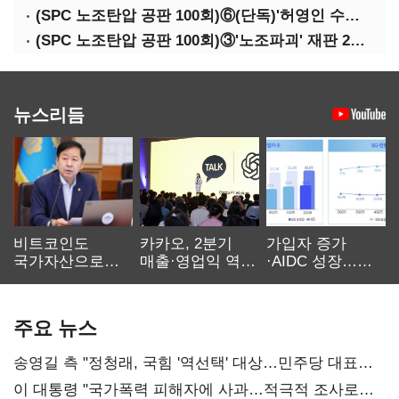
(SPC 노조탄압 공판 100회)⑥(단독)'허영인 수사기밀 유출' 임원, 출소하자 '억대 연봉' 고문으로
(SPC 노조탄압 공판 100회)③'노조파괴' 재판 2년 만의 증언…파리바게뜨 지회장 "허영인에 엄벌을"
뉴스리듬
비트코인도
카카오, 2분기
가입자 증가
국가자산으로…'
매출·영업익 역대
·AIDC 성장…
보관·평가·처분'
최대…에이전트
SKT 2분기 성장
기준은 숙제
AI 수익화 관건
본궤도
주요 뉴스
송영길 측 "정청래, 국힘 '역선택' 대상…민주당 대표로
총선 지휘 못해"
이 대통령 "국가폭력 피해자에 사과…적극적 조사로