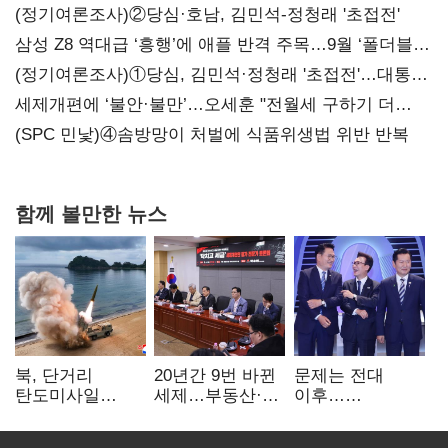
(정기여론조사)②당심·호남, 김민석-정청래 '초접전'
삼성 Z8 역대급 ‘흥행’에 애플 반격 주목…9월 ‘폴더블
대전’
(정기여론조사)①당심, 김민석·정청래 '초접전'…대통령
지지도 '50% 아래로'(종합)
세제개편에 ‘불안·불만’…오세훈 "전월세 구하기 더
힘들어질 것"
(SPC 민낯)④솜방망이 처벌에 식품위생법 위반 반복
함께 볼만한 뉴스
북, 단거리
20년간 9번 바뀐
문제는 전대
탄도미사일
세제…부동산·
이후…
발사…안보실
상속세만
선호투표제로
"즉각 중단 촉구"
건드렸다
뒤집힐 땐