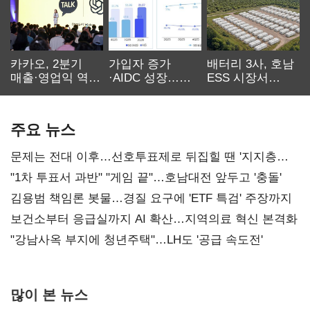
카카오, 2분기
가입자 증가
배터리 3사, 호남
매출·영업익 역대
·AIDC 성장…
ESS 시장서
최대…에이전트
SKT 2분기 성장
‘격돌’
AI 수익화 관건
본궤도
주요 뉴스
문제는 전대 이후…선호투표제로 뒤집힐 땐 '지지층
불복'
"1차 투표서 과반" "게임 끝"…호남대전 앞두고 '충돌'
김용범 책임론 봇물…경질 요구에 'ETF 특검' 주장까지
보건소부터 응급실까지 AI 확산…지역의료 혁신 본격화
"강남사옥 부지에 청년주택"…LH도 '공급 속도전'
많이 본 뉴스