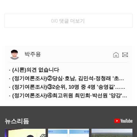
0/0
댓글 더보기
박주용
(시론)의견 없습니다
(정기여론조사)②당심·호남, 김민석-정청래 '초접전'
(정기여론조사)③2순위, 10명 중 4명 '송영길'…정청래 '한 자릿수'
(정기여론조사)④최고위원 최민희·박선원 '양강'…서미화·이성윤·임미애 뒤이어
뉴스리듬