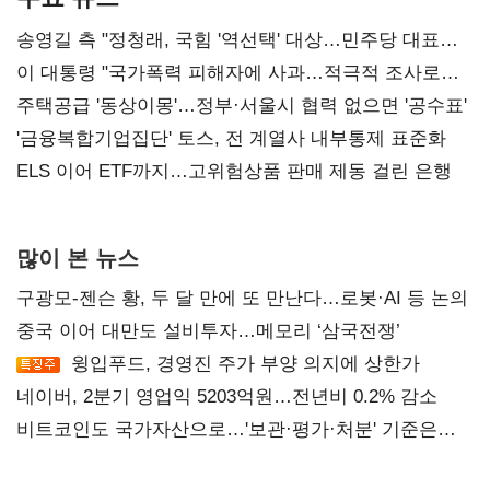
송영길 측 "정청래, 국힘 '역선택' 대상…민주당 대표로
총선 지휘 못해"
이 대통령 "국가폭력 피해자에 사과…적극적 조사로
진실 밝혀야"
주택공급 '동상이몽'…정부·서울시 협력 없으면 '공수표'
'금융복합기업집단' 토스, 전 계열사 내부통제 표준화
ELS 이어 ETF까지…고위험상품 판매 제동 걸린 은행
많이 본 뉴스
구광모-젠슨 황, 두 달 만에 또 만난다…로봇·AI 등 논의
중국 이어 대만도 설비투자…메모리 ‘삼국전쟁’
윙입푸드, 경영진 주가 부양 의지에 상한가
네이버, 2분기 영업익 5203억원…전년비 0.2% 감소
비트코인도 국가자산으로…'보관·평가·처분' 기준은
숙제