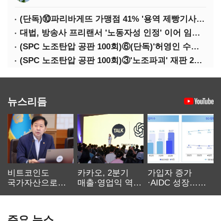
(단독)⑩파리바게뜨 가맹점 41% '용역 제빵기사 없어'…고용불안 속 브랜드가치도 '흔들'
대법, 방송사 프리랜서 '노동자성 인정' 이어 임금차별 '제동'
(SPC 노조탄압 공판 100회)⑥(단독)'허영인 수사기밀 유출' 임원, 출소하자 '억대 연봉' 고문으로
(SPC 노조탄압 공판 100회)③'노조파괴' 재판 2년 만의 증언…파리바게뜨 지회장 "허영인에 엄벌을"
뉴스리듬
비트코인도
카카오, 2분기
가입자 증가
국가자산으로…'
매출·영업익 역대
·AIDC 성장…
보관·평가·처분'
최대…에이전트
SKT 2분기 성장
기준은 숙제
AI 수익화 관건
본궤도
주요 뉴스