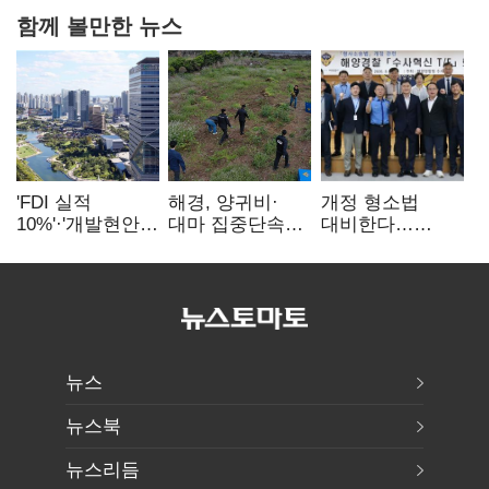
함께 볼만한 뉴스
'FDI 실적
해경, 양귀비·
개정 형소법
10%'·'개발현안
대마 집중단속…
대비한다…
산적'…
4개월 동안
해경청
인천경제청장
249명 검거
'수사혁신TF'
구원투수 찾기
가동
뉴스
뉴스북
뉴스리듬