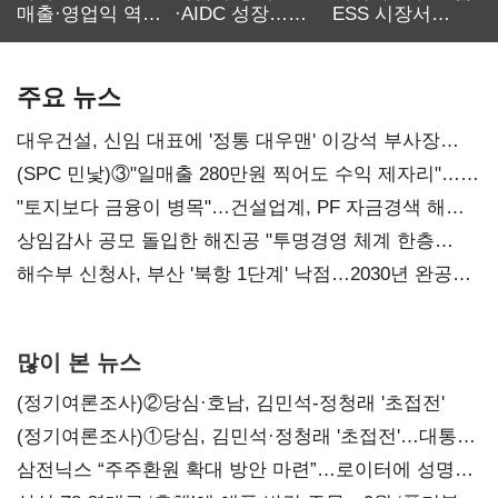
매출·영업익 역대
·AIDC 성장…
ESS 시장서
최대…에이전트
SKT 2분기 성장
‘격돌’
AI 수익화 관건
본궤도
주요 뉴스
대우건설, 신임 대표에 '정통 대우맨' 이강석 부사장
내정
(SPC 민낯)③"일매출 280만원 찍어도 수익 제자리"…
점주 울리는 '상시 할인'
"토지보다 금융이 병목"…건설업계, PF 자금경색 해소
목소리
상임감사 공모 돌입한 해진공 "투명경영 체계 한층
강화"
해수부 신청사, 부산 '북항 1단계' 낙점…2030년 완공
목표
많이 본 뉴스
(정기여론조사)②당심·호남, 김민석-정청래 '초접전'
(정기여론조사)①당심, 김민석·정청래 '초접전'…대통령
지지도 '50% 아래로'(종합)
삼전닉스 “주주환원 확대 방안 마련”…로이터에 성명