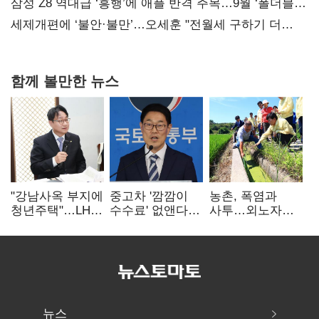
보내
삼성 Z8 역대급 ‘흥행’에 애플 반격 주목…9월 ‘폴더블
대전’
세제개편에 ‘불안·불만’…오세훈 "전월세 구하기 더
힘들어질 것"
함께 볼만한 뉴스
"강남사옥 부지에
중고차 '깜깜이
농촌, 폭염과
청년주택"…LH도
수수료' 없앤다…
사투…외노자
'공급 속도전'
7일 내 중대하자
사각지대도
생기면 환불
없앤다
뉴스