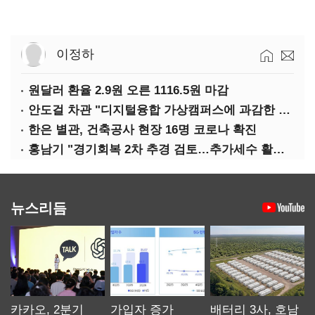
이정하
원달러 환율 2.9원 오른 1116.5원 마감
안도걸 차관 "디지털융합 가상캠퍼스에 과감한 인센티브 부여"
한은 별관, 건축공사 현장 16명 코로나 확진
홍남기 "경기회복 2차 추경 검토…추가세수 활용할 것"(종합)
뉴스리듬
카카오, 2분기
가입자 증가
배터리 3사, 호남