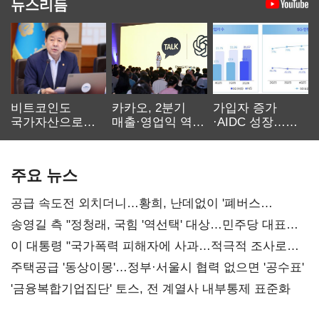
뉴스리듬
비트코인도
카카오, 2분기
가입자 증가
국가자산으로…'
매출·영업익 역대
·AIDC 성장…
보관·평가·처분'
최대…에이전트
SKT 2분기 성장
기준은 숙제
AI 수익화 관건
본궤도
주요 뉴스
공급 속도전 외치더니…황희, 난데없이 '폐버스
리모델링' 제안
송영길 측 "정청래, 국힘 '역선택' 대상…민주당 대표로
총선 지휘 못해"
이 대통령 "국가폭력 피해자에 사과…적극적 조사로
진실 밝혀야"
주택공급 '동상이몽'…정부·서울시 협력 없으면 '공수표'
'금융복합기업집단' 토스, 전 계열사 내부통제 표준화