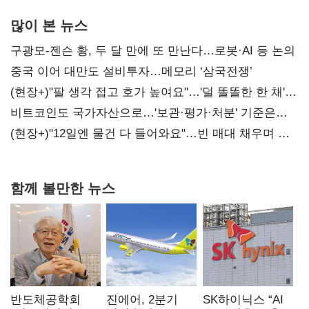
많이 본 뉴스
구광모-젠슨 황, 두 달 만에 또 만난다…로봇·AI 등 논의
중국 이어 대만도 설비투자…메모리 ‘삼국전쟁’
(현장+)"팔 생각 접고 호가 높여요"…'덜 똘똘한 한 채'
20억 키맞추기
비트코인도 국가자산으로…'보관·평가·처분' 기준은
숙제
(현장+)"12일엔 물건 다 들어와요"…빈 매대 채우며 문
연 홈플러스
함께 볼만한 뉴스
반도체공학회
진에어, 2분기
SK하이닉스 “AI