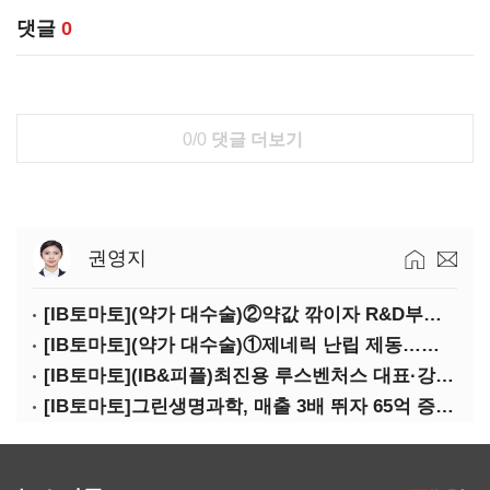
댓글
0
0/0
댓글 더보기
권영지
[IB토마토](약가 대수술)②약값 깎이자 R&D부터 축소…제약업계 비상경영 돌입
[IB토마토](약가 대수술)①제네릭 난립 제동…중소 제약사 수익성 비상
[IB토마토](IB&피플)최진용 루스벤처스 대표·강승순 이사
[IB토마토]그린생명과학, 매출 3배 뛰자 65억 증설…상위 2곳 의존도 82%