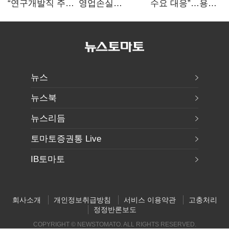
“연구개발직 주
영업손실
수요 대응”…용인
52시간제
731억…유가
·청주 팹에 54조
개선해야”
상승 여파
투자
뉴스
뉴스북
뉴스리듬
토마토증권통 Live
IB토마토
회사소개
개인정보취급방침
서비스 이용약관
고충처리
정정반론보도
COPYRIGHT © NEWSTOMATO. ALL RIGHTS RESERVED.