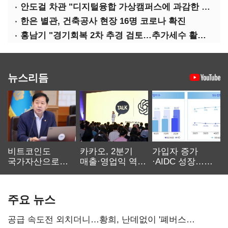
안도걸 차관 "디지털융합 가상캠퍼스에 과감한 인센티브 부여"
한은 별관, 건축공사 현장 16명 코로나 확진
홍남기 "경기회복 2차 추경 검토…추가세수 활용할 것"(종합)
뉴스리듬
비트코인도
카카오, 2분기
가입자 증가
국가자산으로…'
매출·영업익 역대
·AIDC 성장…
보관·평가·처분'
최대…에이전트
SKT 2분기 성장
기준은 숙제
AI 수익화 관건
본궤도
주요 뉴스
공급 속도전 외치더니…황희, 난데없이 '폐버스