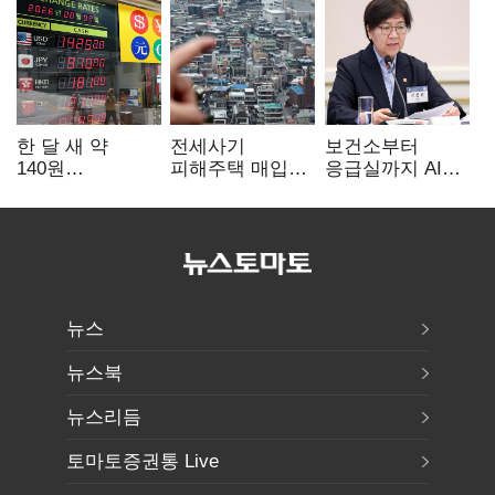
한 달 새 약
전세사기
보건소부터
140원
피해주택 매입
응급실까지 AI
급락…'역대급
1만호 돌파…
확산…지역의료
엔저'에 원화
누적 피해자
혁신 본격화
변곡점
4만278명
뉴스
뉴스북
뉴스리듬
토마토증권통 Live