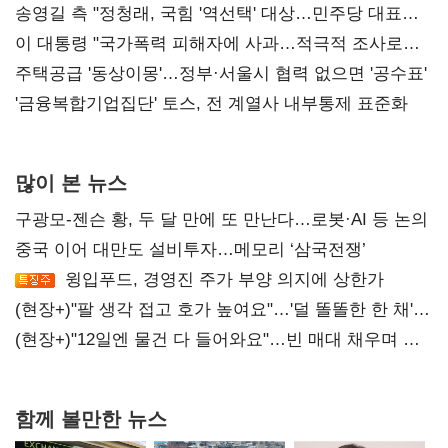
리모델링' 제안
송영길 측 "정청래, 국힘 '역선택' 대상…민주당 대표로
총선 지휘 못해"
이 대통령 "국가폭력 피해자에 사과…적극적 조사로
진실 밝혀야"
주택공급 '동상이몽'…정부·서울시 협력 없으면 '공수표'
'금융복합기업집단' 토스, 전 계열사 내부통제 표준화
많이 본 뉴스
구광모-젠슨 황, 두 달 만에 또 만난다…로봇·AI 등 논의
중국 이어 대만도 설비투자…메모리 ‘삼국전쟁’
윙입푸드, 경영진 주가 부양 의지에 상한가
(현장+)"팔 생각 접고 호가 높여요"…'덜 똘똘한 한 채'
20억 키맞추기
(현장+)"12일엔 물건 다 들어와요"…빈 매대 채우며 문
연 홈플러스
함께 볼만한 뉴스