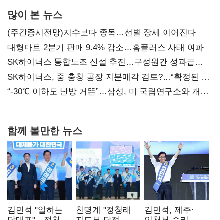
많이 본 뉴스
(주간증시전망)지수보다 종목…선별 장세 이어진다
대형마트 2분기 판매 9.4% 감소…홈플러스 사태 여파
SK하이닉스 통합노조 신설 추진…구성원간 성과급
불만 확산
SK하이닉스, 중 충칭 공장 지분매각 검토?…“확정된 바
없어”
“-30℃ 이하도 난방 거뜬”…삼성, 미 국립연구소와 개발
협력
함께 볼만한 뉴스
김민석 "일하는
친명계 "정청래
김민석, 제주·
당대표"…정청래
지도부 당정
인천서 승리…