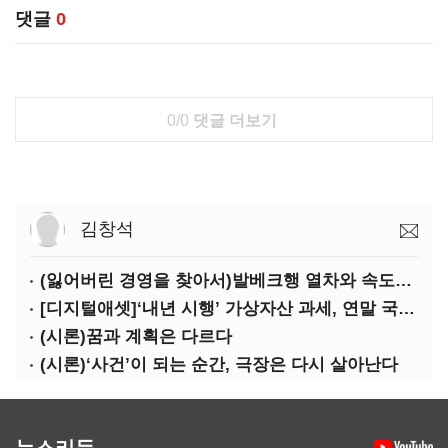
댓글
0
0/0
댓글 더보기
김창석
(잃어버린 경영을 찾아서)발베크행 열차와 속도의 환상: 디지털 전환과 물류 혁신의 포용적 노동 전략
[디지털애셋]‘내년 시행’ 가상자산 과세, 연말 국회 문턱 넘을까
(시론)꿈과 계획은 다르다
(시론)‘사건’이 되는 순간, 극장은 다시 살아난다
뉴스리듬