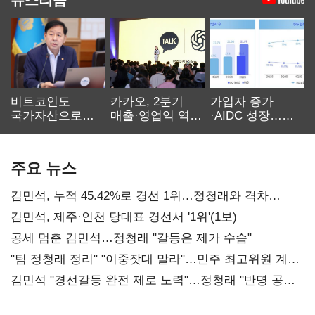
비트코인도
카카오, 2분기
가입자 증가
국가자산으로…'
매출·영업익 역대
·AIDC 성장…
보관·평가·처분'
최대…에이전트
SKT 2분기 성장
기준은 숙제
AI 수익화 관건
본궤도
주요 뉴스
김민석, 누적 45.42%로 경선 1위…정청래와 격차
0.86%p(2보)
김민석, 제주·인천 당대표 경선서 '1위'(1보)
공세 멈춘 김민석…정청래 "갈등은 제가 수습"
"팀 정청래 정리" "이중잣대 말라"…민주 최고위원 계파
다툼 격화
김민석 "경선갈등 완전 제로 노력"…정청래 "반명 공세
사과부터"