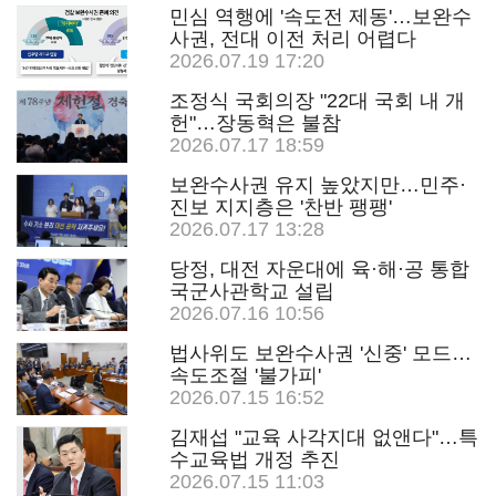
민심 역행에 '속도전 제동'…보완수
사권, 전대 이전 처리 어렵다
2026.07.19 17:20
조정식 국회의장 "22대 국회 내 개
헌"…장동혁은 불참
2026.07.17 18:59
보완수사권 유지 높았지만…민주·
진보 지지층은 '찬반 팽팽'
2026.07.17 13:28
당정, 대전 자운대에 육·해·공 통합
국군사관학교 설립
2026.07.16 10:56
법사위도 보완수사권 '신중' 모드…
속도조절 '불가피'
2026.07.15 16:52
김재섭 "교육 사각지대 없앤다"…특
수교육법 개정 추진
2026.07.15 11:03