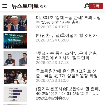
구독
정치
미, 301조 '강제노동 관세' 부과…정
부 '15% 상한' 사수 총력
2026.07.24 10:37
(대전환 뉴딜)②어떻게 할 것인가
2026.07.24 06:00
"투표자수 통계 조작"…은폐 정황
첫 확인에 6·3 사태 '일파만파'
2026.07.23 17:18
국토위원장에 유의동 1표차로 선
출…국힘 몫 7개 상임위원장 확정
2026.07.23 11:56
(정기여론조사)④보완수사권 존폐,
40.2% "유지" 대 31.1% "폐지"…19.
2% "일부 허용"
2026.07.23 06:00