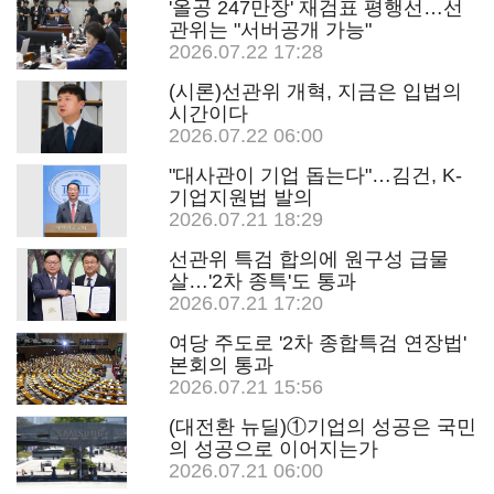
'올공 247만장' 재검표 평행선…선
관위는 "서버공개 가능"
2026.07.22 17:28
(시론)선관위 개혁, 지금은 입법의
시간이다
2026.07.22 06:00
"대사관이 기업 돕는다"…김건, K-
기업지원법 발의
2026.07.21 18:29
선관위 특검 합의에 원구성 급물
살…'2차 종특'도 통과
2026.07.21 17:20
여당 주도로 '2차 종합특검 연장법'
본회의 통과
2026.07.21 15:56
(대전환 뉴딜)①기업의 성공은 국민
의 성공으로 이어지는가
2026.07.21 06:00