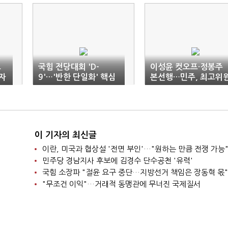
으
국힘 전당대회 'D-
이성윤 컷오프·정봉주
'자
9'…'반한 단일화' 핵심
본선행…민주, 최고위
변수
후보 8명 확정
이 기자의 최신글
이란, 미국과 협상설 '전면 부인'…"원하는 만큼 전쟁 가능
민주당 경남지사 후보에 김경수 단수공천 '유력'
국힘 소장파 "절윤 요구 중단…지방선거 책임은 장동혁 몫"
"무조건 이익"…거래적 동맹관에 무너진 국제질서