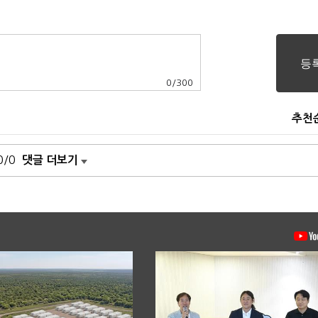
0
/
300
추천
0/0
댓글 더보기