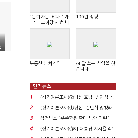
"은퇴자는 어디로 가
100년 정당
나"…고려장 세법 비
판 확산
원
부동산 눈치게임
AI 잘 쓰는 신입을 찾
습니다
인기뉴스
"
1
(정기여론조사)②당심·호남, 김민석-정
청래 '초접전'...
2
(정기여론조사)①당심, 김민석·정청래
'초접전'…대통령 ...
3
삼전닉스 “주주환원 확대 방안 마련”…
로이터에 성명...
4
(정기여론조사)⑤이 대통령 지지율 47.
7%…일주일 만에 ...