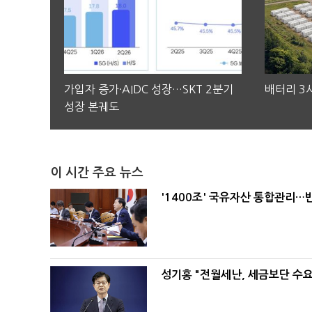
가입자 증가·AIDC 성장…SKT 2분기
배터리 3사
성장 본궤도
이 시간 주요 뉴스
'1400조' 국유자산 통합관리
성기홍 "전월세난, 세금보단 수요