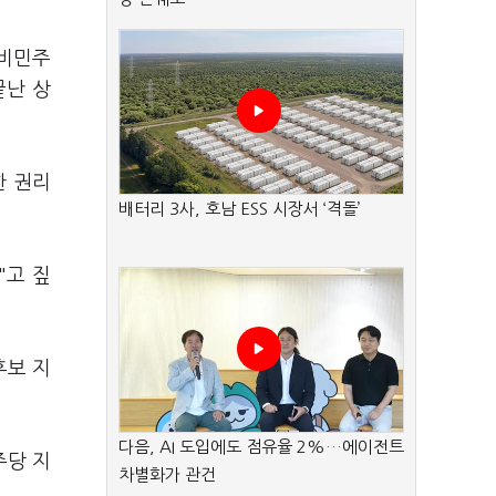
 비민주
끝난 상
한 권리
배터리 3사, 호남 ESS 시장서 ‘격돌’
"고 짚
후보 지
다음, AI 도입에도 점유율 2%…에이전트
주당 지
차별화가 관건