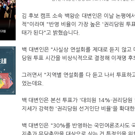
김 후보 캠프 소속 백왕순 대변인은 이날 논평에서
적"이라며 "반영 비율이 가장 높은 '권리당원 투
태가 된다"고 밝혔습니다.
백 대변인은 "사실상 연설회를 제대로 듣지 않고 
당원 투표 시간을 비상식적으로 결정해 이재명 후
그러면서 "지역별 연설회를 다 듣고 나서 투표하고
었는데요.
백 대변인은 본선 투표가 '대의원 14%·권리당원 
지세가 강력한 '권리당원 선거인단 비율'을 확대한
백 대변인은 "30%를 반영하는 국민여론조사도 국
지층과 무당층만을 대상으로 삼는 건 특정인을 위