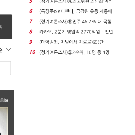
5
(정기여론조사)④최고위원 최민희·박선
원 '양강'…서미...
6
(특징주)SK디앤디, 금감원 유증 제동에
장 초반 상한가...
7
(정기여론조사)⑥민주 46.2% 대 국힘
31.0%…오차범위 밖 ...
8
카카오, 2분기 영업익 2770억원…전년
비 36% 증가...
9
(마약범죄, 처벌에서 치료로)②(단
독)"마약은 전염병…여성...
순
10
(정기여론조사)③2순위, 10명 중 4명
'송영길'…정청래 '한 ...