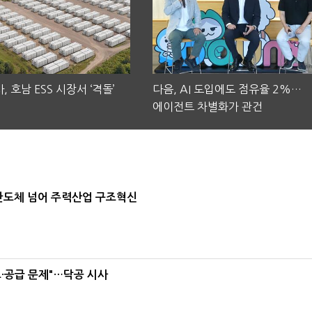
, 호남 ESS 시장서 ‘격돌’
다음, AI 도입에도 점유율 2%…
에이전트 차별화가 관건
…반도체 넘어 주력산업 구조혁신
·공급 문제"…닥공 시사