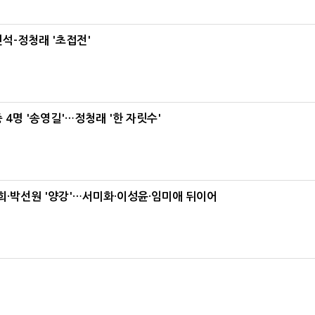
석-정청래 '초접전'
 4명 '송영길'…정청래 '한 자릿수'
·박선원 '양강'…서미화·이성윤·임미애 뒤이어