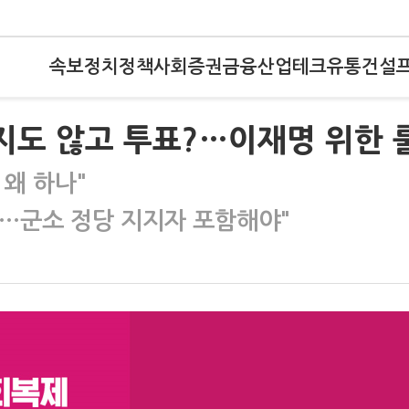
속보
정치
정책
사회
증권
금융
산업
테크
유통
건설
지도 않고 투표?…이재명 위한 
왜 하나"
…군소 정당 지지자 포함해야"