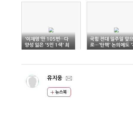
'이재명'만 105번…다
국힘 전대 일주일 앞
양성 잃은 '5인 1색' 최
로…'탄핵' 논의에도 
고위원
폭'
유지웅
뉴스북