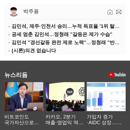
박주용
김민석, 제주·인천서 승리…누적 득표율 '1위 탈환'(종합)
공세 멈춘 김민석…정청래 "갈등은 제가 수습"
김민석 "경선갈등 완전 제로 노력"…정청래 "반명 공세 사과부터"
(시론)의견 없습니다
뉴스리듬
비트코인도
카카오, 2분기
가입자 증가
국가자산으로…'
매출·영업익 역대
·AIDC 성장…
보관·평가·처분'
최대…에이전트
SKT 2분기 성장