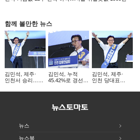
함께 볼만한 뉴스
김민석, 제주·
김민석, 누적
김민석, 제주·
인천서 승리…
45.42%로 경선
인천 당대표
누적 득표율 '1위
1위…정청래와
경선서 '1위'(1보)
탈환'(종합)
격차
0.86%p(2보)
뉴스
뉴스북