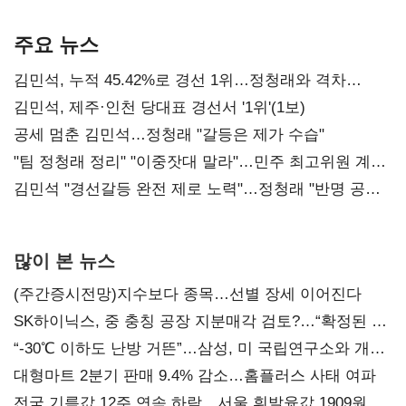
기준은 숙제
AI 수익화 관건
본궤도
주요 뉴스
김민석, 누적 45.42%로 경선 1위…정청래와 격차
0.86%p(2보)
김민석, 제주·인천 당대표 경선서 '1위'(1보)
공세 멈춘 김민석…정청래 "갈등은 제가 수습"
"팀 정청래 정리" "이중잣대 말라"…민주 최고위원 계파
다툼 격화
김민석 "경선갈등 완전 제로 노력"…정청래 "반명 공세
사과부터"
많이 본 뉴스
(주간증시전망)지수보다 종목…선별 장세 이어진다
SK하이닉스, 중 충칭 공장 지분매각 검토?…“확정된 바
없어”
“-30℃ 이하도 난방 거뜬”…삼성, 미 국립연구소와 개발
협력
대형마트 2분기 판매 9.4% 감소…홈플러스 사태 여파
전국 기름값 12주 연속 하락…서울 휘발윳값 1909원