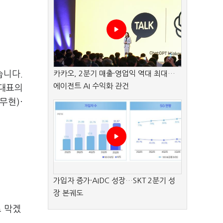
습니다.
카카오, 2분기 매출·영업익 역대 최대…
에이전트 AI 수익화 관건
 대표의
무현)·
가입자 증가·AIDC 성장…SKT 2분기 성
장 본궤도
 막겠