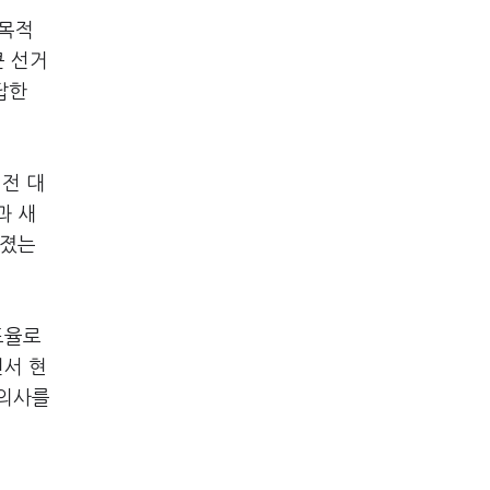
 목적
큰 선거
답한
 전 대
과 새
려졌는
표율로
면서 현
 의사를