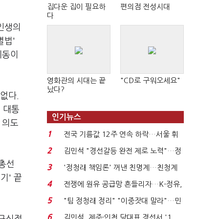
집다운 집이 필요하
편의점 전성시대
다
 인생의
별법'
제동이
영화관의 시대는 끝
"CD로 구워오세요"
났다?
없다.
 대통
인기뉴스
 의도
1
전국 기름값 12주 연속 하락…서울 휘
발윳값 1909원...
2
김민석 "경선갈등 완전 제로 노력"…정
청래 "반명 공세 사...
 총선
3
'정청래 책임론' 꺼낸 친명계…친청계
기' 끝
는 추가투표 때리기...
4
전쟁에 원유 공급망 흔들리자…K-정유,
에너지안보 핵심...
5
"팀 정청래 정리" "이중잣대 말라"…민
주 최고위원 계파 다...
6
김민석, 제주·인천 당대표 경선서 '1