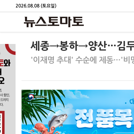
2026.08.08 (토요일)
세종→봉하→양산…김두관,
'이재명 추대' 수순에 제동…'비