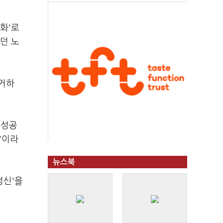
화'로
던 노
제거하
 성공
"이라
뉴스북
정신'을