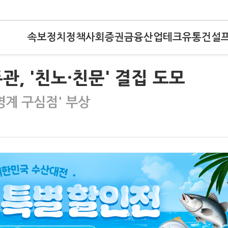
속보
정치
정책
사회
증권
금융
산업
테크
유통
건설
 '친노·친문' 결집 도모
명계 구심점' 부상