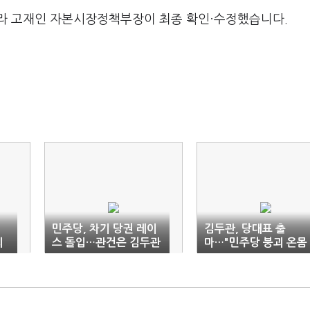
라 고재인 자본시장정책부장이 최종 확인·수정했습니다.
민주당, 차기 당권 레이
김두관, 당대표 출
되
스 돌입…관건은 김두관
마…"민주당 붕괴 온몸
득표율
으로 막겠다"