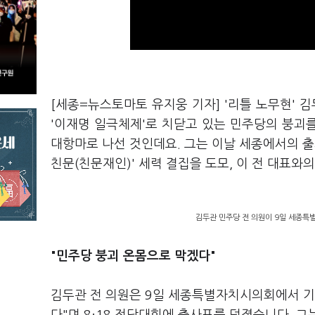
[세종=뉴스토마토 유지웅 기자] '리틀 노무현' 
'이재명 일극체제'로 치닫고 있는 민주당의 붕괴를
대항마로 나선 것인데요. 그는 이날 세종에서의 출사
친문(친문재인)' 세력 결집을 도모, 이 전 대표와
김두관 민주당 전 의원이 9일 세종특
"민주당 붕괴 온몸으로 막겠다"
김두관 전 의원은 9일 세종특별자치시의회에서 기