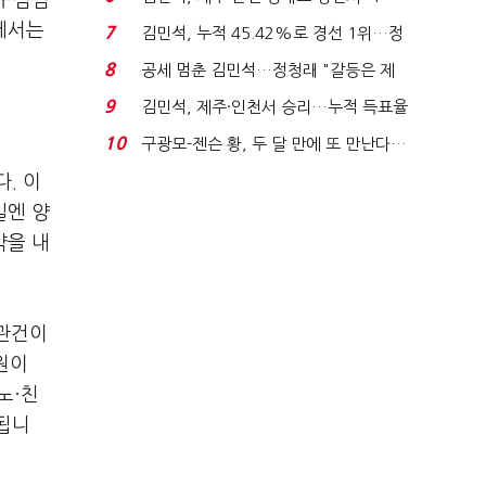
 구심점
위'(1보)...
선에서는
7
김민석, 누적 45.42%로 경선 1위…정
청래와 격차 0.86%p(...
8
공세 멈춘 김민석…정청래 "갈등은 제
가 수습"
9
김민석, 제주·인천서 승리…누적 득표율
'1위 탈환'(종합)...
10
구광모-젠슨 황, 두 달 만에 또 만난다…
로봇·AI 등 논...
. 이
일엔 양
약을 내
 관건이
원이
노·친
됩니