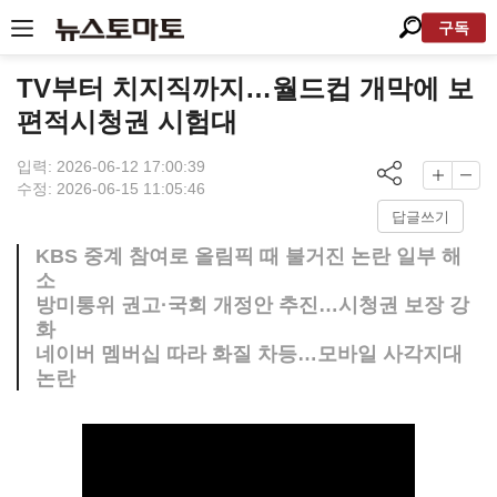
구독
TV부터 치지직까지…월드컵 개막에 보
편적시청권 시험대
입력: 2026-06-12 17:00:39
수정: 2026-06-15 11:05:46
답글쓰기
KBS 중계 참여로 올림픽 때 불거진 논란 일부 해
소
방미통위 권고·국회 개정안 추진…시청권 보장 강
화
네이버 멤버십 따라 화질 차등…모바일 사각지대
논란