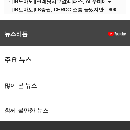
[IB토마토](크레딧시그널)네패스, AI 수혜에도 레버리지 부담 여전
[IB토마토]LS증권, CERCG 소송 끝냈지만…800억 PF 소송은 미충당
뉴스리듬
주요 뉴스
많이 본 뉴스
함께 볼만한 뉴스