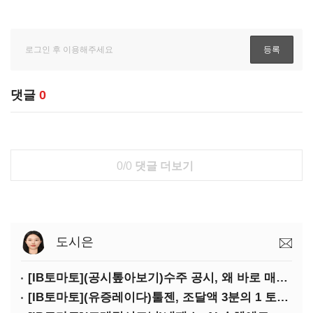
댓글
0
0/0
댓글 더보기
도시은
[IB토마토](공시톺아보기)수주 공시, 왜 바로 매출로 잡히지 않을까
[IB토마토](유증레이다)툴젠, 조달액 3분의 1 토막…특허소송 비용부터 챙긴다