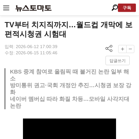
구독
TV부터 치지직까지…월드컵 개막에 보
편적시청권 시험대
입력: 2026-06-12 17:00:39
수정: 2026-06-15 11:05:46
답글쓰기
KBS 중계 참여로 올림픽 때 불거진 논란 일부 해
소
방미통위 권고·국회 개정안 추진…시청권 보장 강
화
네이버 멤버십 따라 화질 차등…모바일 사각지대
논란