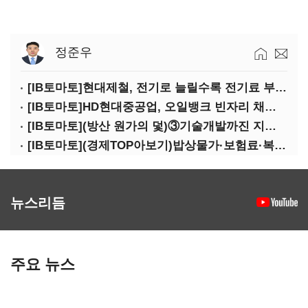
정준우
[IB토마토]현대제철, 전기로 늘릴수록 전기료 부담…저탄소 전환의 역설
[IB토마토]HD현대중공업, 오일뱅크 빈자리 채웠다…그룹 배당 핵심축 부상
[IB토마토](방산 원가의 덫)③기술개발까진 지원…수출은 각자도생
[IB토마토](경제TOP아보기)밥상물가·보험료·복구비…장마가 내미는 청구서
뉴스리듬
주요 뉴스