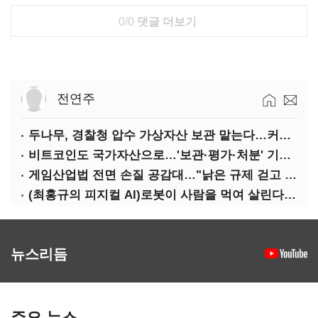
0/0
댓글 더보기
전연주
두나무, 경찰청 압수 가상자산 보관 맡는다…커스터디 사업 최종 낙찰
비트코인도 국가자산으로…'보관·평가·처분' 기준은 숙제
게임산업법 전면 손질 공감대…"낡은 규제 걷고 안전장치 촘촘히 해야"
(최홍규의 피지컬 AI)로봇이 사람을 먹여 살린다, 그런데 언제 먹여야 할지는 모른다
뉴스리듬
주요 뉴스