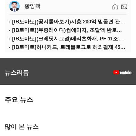
황양택
[IB토마토](공시톺아보기)시총 200억 밑돌면 관리종목…상폐 피하려면
[IB토마토](유증레이다)썸에이지, 조달액 반토막…시총 200억 못 넘으면 철회
[IB토마토](크레딧시그널)메리츠화재, PF 11조 노출…부동산 사업성 저하 우려
[IB토마토]하나카드, 트래블로그로 해외결제 45% 장악…카드이익은 제자리
뉴스리듬
주요 뉴스
많이 본 뉴스