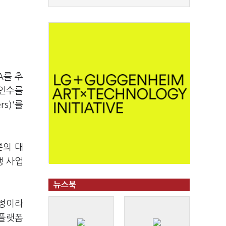
A를 추
 인수를
s)'를
본의 대
행 사업
뉴스북
예정이라
 플랫폼