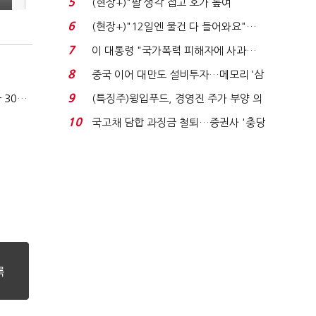
5
(현장+)"팔 생각 접고 호가 높여
요"…'덜 똘똘한 한 채' 20...
6
(현장+)"12일엔 물건 다 들어와요"…
빈 매대 채우며 문 연 ...
7
이 대통령 "국가폭력 피해자에 사과…
적극적 조사로 진...
8
중국 이어 대만도 설비투자…메모리 ‘삼
국전쟁’
9
(특징주)윙입푸드, 경영진 주가 부양 의
카카오, 올해 임금협약 최종 타결…연봉 6.3% 인상·격려금 300만원
지에 상한가...
10
국고채 담합 과징금 철퇴…증권사 '충당
금 폭탄' 우려...