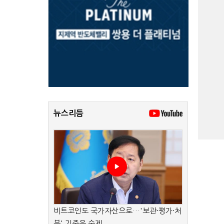
뉴스리듬
비트코인도 국가자산으로…'보관·평가·처
분' 기준은 숙제