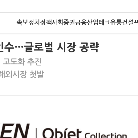
속보
정치
정책
사회
증권
금융
산업
테크
유통
건설
 인수…글로벌 시장 공략
션 고도화 추진
 해외시장 첫발