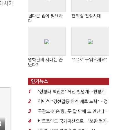
동아시아
집다운 집이 필요하
편의점 전성시대
다
영화관의 시대는 끝
"CD로 구워오세요"
났다?
인기뉴스
1
'정청래 책임론' 꺼낸 친명계…친청계
는 추가투표 때리기...
2
김민석 "경선갈등 완전 제로 노력"…정
청래 "반명 공세 사...
3
구광모-젠슨 황, 두 달 만에 또 만난다…
로봇·AI 등 논...
4
비트코인도 국가자산으로…'보관·평가·
실
처분' 기준은 ...