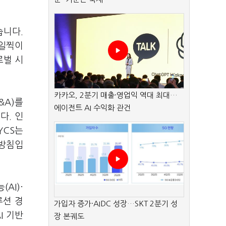
습니다.
 일찍이
로벌 시
카카오, 2분기 매출·영업익 역대 최대…
&A)를
에이전트 AI 수익화 관건
다. 인
YCS는
 방침입
AI)·
루션 경
가입자 증가·AIDC 성장…SKT 2분기 성
I 기반
장 본궤도