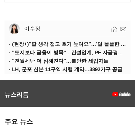
이수정
(현장+)"팔 생각 접고 호가 높여요"…'덜 똘똘한 한 채' 20억 키맞추기
"토지보다 금융이 병목"…건설업계, PF 자금경색 해소 목소리
"전월세난 더 심해진다"…불안한 세입자들
LH, 군포 산본 11구역 시행 계약…3892가구 공급
뉴스리듬
주요 뉴스