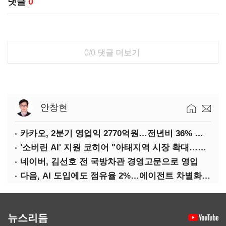
댓글
0
0/0
댓글 더보기
안창현
카카오, 2분기 영업익 2770억원…전년비 36% 증가
'소버린 AI' 지원 코히어 "아태지역 시장 확대…한국·일본 법인 설립"
네이버, 김선호 전 국방차관 경영고문으로 영입
다음, AI 도입에도 점유율 2%…에이전트 차별화가 관건
뉴스리듬