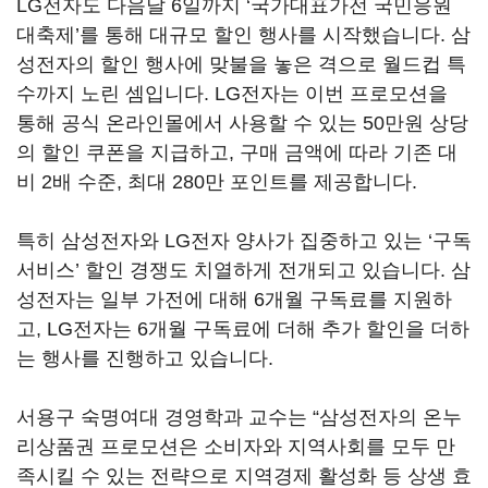
LG
전자도 다음달
6
일까지
‘
국가대표가전 국민응원
대축제
’
를 통해 대규모 할인 행사를 시작했습니다
.
삼
성전자의 할인 행사에 맞불을 놓은 격으로 월드컵 특
수까지 노린 셈입니다
. LG
전자는 이번 프로모션을
통해 공식 온라인몰에서 사용할 수 있는
50
만원 상당
의 할인 쿠폰을 지급하고
,
구매 금액에 따라 기존 대
비
2
배 수준
,
최대
280
만 포인트를 제공합니다
.
특히 삼성전자와
LG
전자 양사가 집중하고 있는
‘
구독
서비스
’
할인 경쟁도 치열하게 전개되고 있습니다
.
삼
성전자는 일부 가전에 대해
6
개월 구독료를 지원하
고
, LG
전자는
6
개월 구독료에 더해 추가 할인을 더하
는 행사를 진행하고 있습니다
.
서용구 숙명여대 경영학과 교수는
“
삼성전자의 온누
리상품권 프로모션은 소비자와 지역사회를 모두 만
족시킬 수 있는 전략으로 지역경제 활성화 등 상생 효