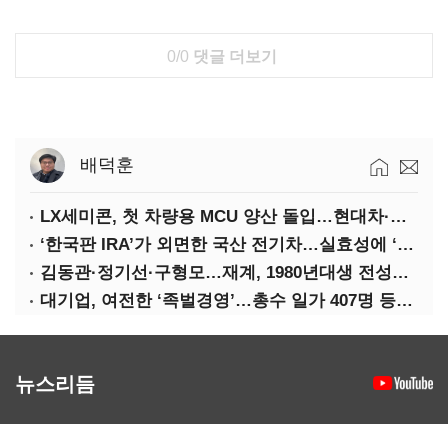
0/0
댓글 더보기
배덕훈
LX세미콘, 첫 차량용 MCU 양산 돌입…현대차·기아에 공급
‘한국판 IRA’가 외면한 국산 전기차…실효성에 ‘의문’
김동관·정기선·구형모…재계, 1980년대생 전성시대
대기업, 여전한 ‘족벌경영’…총수 일가 407명 등기임원
뉴스리듬