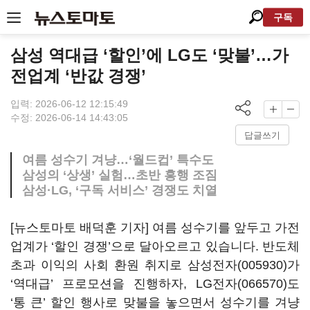
구독
삼성 역대급 ‘할인’에 LG도 ‘맞불’…가
전업계 ‘반값 경쟁’
입력: 2026-06-12 12:15:49
수정: 2026-06-14 14:43:05
답글쓰기
여름 성수기 겨냥…‘월드컵’ 특수도
삼성의 ‘상생’ 실험…초반 흥행 조짐
삼성·LG, ‘구독 서비스’ 경쟁도 치열
[뉴스토마토 배덕훈 기자] 여름 성수기를 앞두고 가전
업계가
‘
할인 경쟁
’
으로 달아오르고 있습니다
.
반도체
초과 이익의 사회 환원 취지로
삼성전자(005930)
가
‘
역대급
’
프로모션을 진행하자
,
LG전자(066570)
도
‘
통 큰
’
할인 행사로 맞불을 놓으면서 성수기를 겨냥