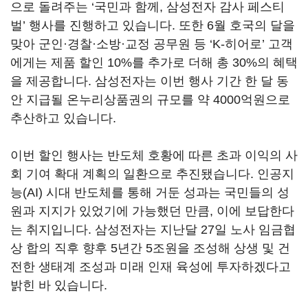
으로 돌려주는
‘국민과 함께, 삼성전자 감사 페스티
벌
’
행사를 진행하고 있습니다
.
또한
6
월 호국의 달을
맞아 군인·경찰·소방·교정 공무원 등
‘K-
히어로
’
고객
에게는 제품 할인
10%
를 추가로 더해 총
30%
의 혜택
을 제공합니다
.
삼성전자는 이번 행사 기간 한 달 동
안 지급될 온누리상품권의 규모를 약
4000
억원으로
추산하고 있습니다
.
이번 할인 행사는 반도체 호황에 따른 초과 이익의 사
회 기여 확대 계획의 일환으로 추진됐습니다
.
인공지
능
(AI)
시대 반도체를 통해 거둔 성과는 국민들의 성
원과 지지가 있었기에 가능했던 만큼
,
이에 보답한다
는 취지입니다
.
삼성전자는 지난달
27
일 노사 임금협
상 합의 직후 향후
5
년간
5
조원을 조성해 상생 및 건
전한 생태계 조성과 미래 인재 육성에 투자하겠다고
밝힌 바 있습니다
.